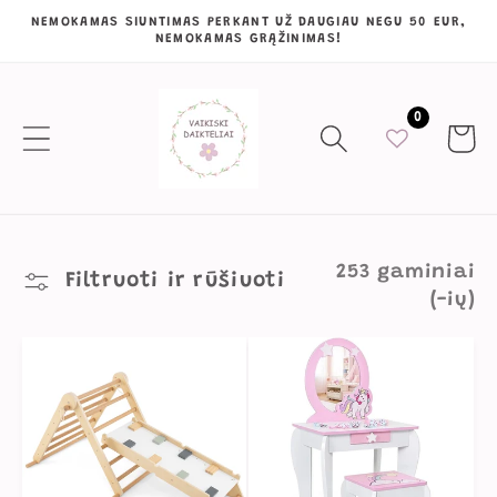
Eiti į
NEMOKAMAS SIUNTIMAS PERKANT UŽ DAUGIAU NEGU 50 EUR,
NEMOKAMAS GRĄŽINIMAS!
turinį
0
Krepšeli
253 gaminiai
Filtruoti ir rūšiuoti
(-ių)