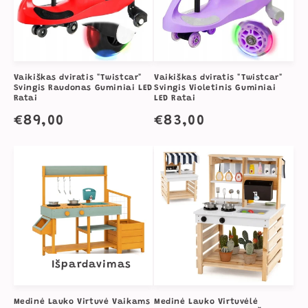
Vaikiškas dviratis "Twistcar"
Vaikiškas dviratis "Twistcar"
Svingis Raudonas Guminiai LED
Svingis Violetinis Guminiai
Ratai
LED Ratai
Įprasta
€89,00
Įprasta
€83,00
kaina
kaina
Išpardavimas
Medinė Lauko Virtuvė Vaikams
Medinė Lauko Virtuvėlė