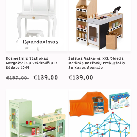
Išpardavimas
Kosmetinis Staliukas
Žaislas Vaikams XXL Didelis
Mergaitei Su Veidrodžiu Ir
Medinis Daržovių Prekystalis
Kėdute 1049
Su Kasos Aparatu
Įprasta
Išpardavimo
€139,00
Įprasta
€139,00
€157,00
kaina
kaina
kaina