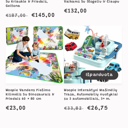
Su Kriaukle Ir Priedais,
Vaikams Su Stogeliu Ir Čiaupu
Geltona
Įprasta
€132,00
Įprasta
Išpardavimo
€145,00
€187,00
kaina
kaina
kaina
Išparduota
Woopie Vandens Piešimo
Woopie Interaktyvi Mašinėlių
Kilimėlis Su Dinozaurais Ir
Trasa, Automobilių nuotykiai
Priedais 60 × 80 cm
su 3 automobiliais, 3+ m.
Įprasta
€23,00
Įprasta
Išpardavimo
€26,75
€33,82
kaina
kaina
kaina