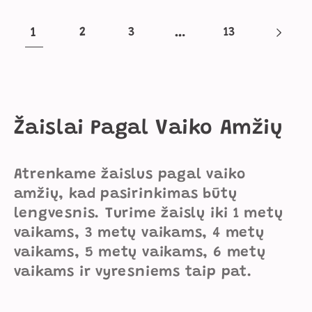
1
2
3
…
13
K
Žaislai Pagal Vaiko Amžių
o
Atrenkame žaislus pagal vaiko
l
amžių, kad pasirinkimas būtų
e
lengvesnis. Turime žaislų iki 1 metų
vaikams, 3 metų vaikams, 4 metų
k
vaikams, 5 metų vaikams, 6 metų
c
vaikams ir vyresniems taip pat.
i