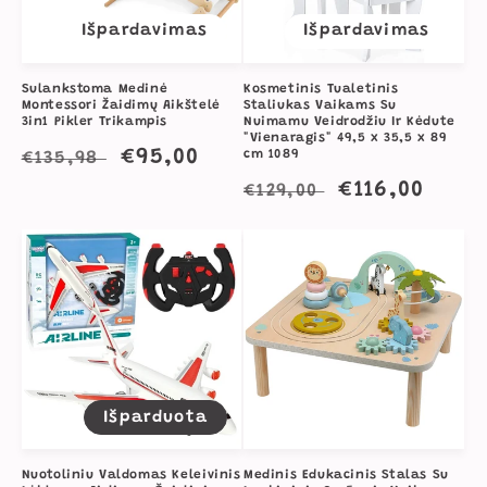
Išpardavimas
Išpardavimas
Sulankstoma Medinė
Kosmetinis Tualetinis
Montessori Žaidimų Aikštelė
Staliukas Vaikams Su
3in1 Pikler Trikampis
Nuimamu Veidrodžiu Ir Kėdute
"Vienaragis" 49,5 x 35,5 x 89
Įprasta
Išpardavimo
€95,00
cm 1089
€135,98
kaina
kaina
Įprasta
Išpardavimo
€116,00
€129,00
kaina
kaina
Išparduota
Nuotoliniu Valdomas Keleivinis
Medinis Edukacinis Stalas Su