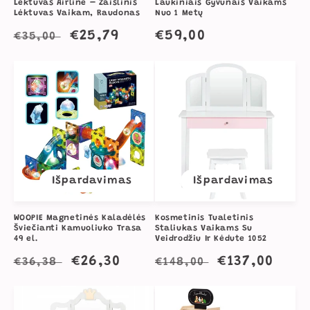
Lėktuvas Airline – Žaislinis
Laukiniais Gyvūnais Vaikams
Lėktuvas Vaikam, Raudonas
Nuo 1 Metų
Įprasta
Išpardavimo
€25,79
Įprasta
€59,00
€35,00
kaina
kaina
kaina
Išpardavimas
Išpardavimas
WOOPIE Magnetinės Kaladėlės
Kosmetinis Tualetinis
Šviečianti Kamuoliuko Trasa
Staliukas Vaikams Su
49 el.
Veidrodžiu Ir Kėdute 1052
Įprasta
Išpardavimo
€26,30
Įprasta
Išpardavim
€137,00
€36,38
€148,00
kaina
kaina
kaina
kaina