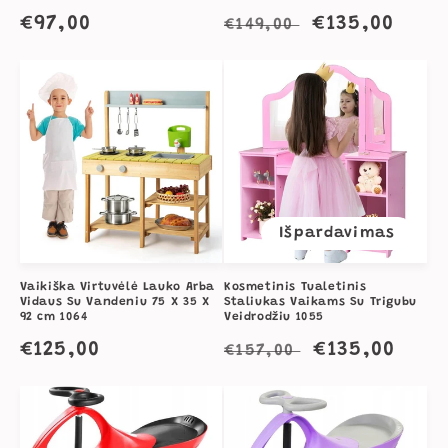
Įprasta
€97,00
Įprasta
Išpardavimo
€135,00
€149,00
kaina
kaina
kaina
Išpardavimas
Vaikiška Virtuvėlė Lauko Arba
Kosmetinis Tualetinis
Vidaus Su Vandeniu 75 X 35 X
Staliukas Vaikams Su Trigubu
92 cm 1064
Veidrodžiu 1055
Įprasta
€125,00
Įprasta
Išpardavim
€135,00
€157,00
kaina
kaina
kaina