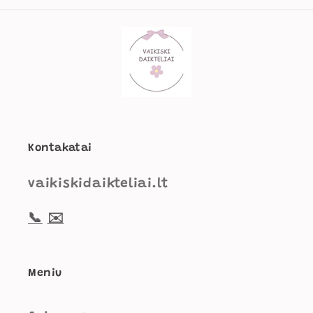
j
a
:
Kontakatai
vaikiskidaikteliai.lt
📞
✉️
Meniu