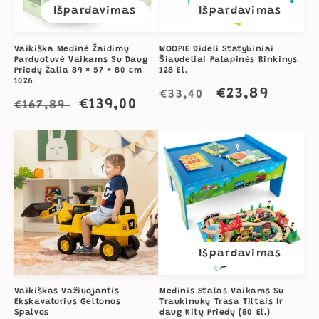
Išpardavimas
Išpardavimas
Vaikiška Medinė Žaidimų
WOOPIE Dideli Statybiniai
Parduotuvė Vaikams Su Daug
Šiaudeliai Palapinės Rinkinys
Priedų Žalia 89 × 57 × 80 cm
128 El.
1026
Įprasta
Išpardavimo
€23,89
€33,40
Įprasta
Išpardavimo
€139,00
€167,89
kaina
kaina
kaina
kaina
Išpardavimas
Vaikiškas Važiuojantis
Medinis Stalas Vaikams Su
Ekskavatorius Geltonos
Traukinukų Trasa Tiltais Ir
Spalvos
daug Kitų Priedų (80 El.)