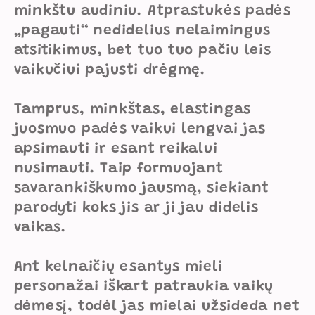
minkštu audiniu. Atprastukės padės
„pagauti“ nedidelius nelaimingus
atsitikimus, bet tuo tuo pačiu leis
vaikučiui pajusti drėgmę.
Tamprus, minkštas, elastingas
juosmuo padės vaikui lengvai jas
apsimauti ir esant reikalui
nusimauti. Taip formuojant
savarankiškumo jausmą, siekiant
parodyti koks jis ar ji jau didelis
vaikas.
Ant kelnaičių esantys mieli
personažai iškart patraukia vaikų
dėmesį, todėl jas mielai užsideda net