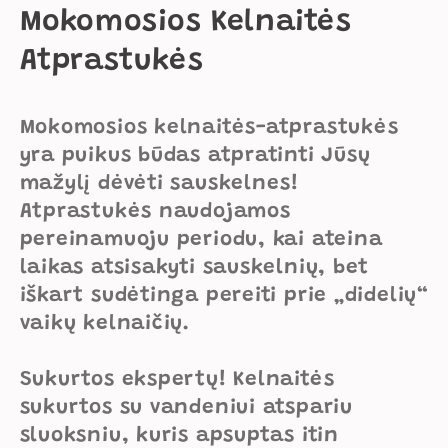
K
Mokomosios Kelnaitės
o
Atprastukės
l
Mokomosios kelnaitės-atprastukės
e
yra puikus būdas atpratinti Jūsų
k
mažylį dėvėti sauskelnes!
Atprastukės naudojamos
c
pereinamuoju periodu, kai ateina
i
laikas atsisakyti sauskelnių, bet
j
iškart sudėtinga pereiti prie „didelių“
vaikų kelnaičių.
a
:
Sukurtos ekspertų! Kelnaitės
sukurtos su vandeniui atspariu
sluoksniu, kuris apsuptas itin