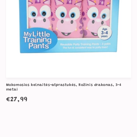
Mokomosios kelnaitės-atprastukės, Rožinis drakonas, 3-4
metai
Įprasta
€27,99
kaina