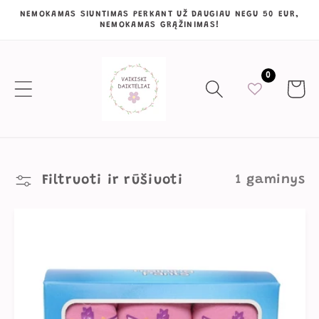
Eiti į
NEMOKAMAS SIUNTIMAS PERKANT UŽ DAUGIAU NEGU 50 EUR,
NEMOKAMAS GRĄŽINIMAS!
turinį
0
Krepšeli
Filtruoti ir rūšiuoti
1 gaminys