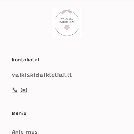
Kontakatai
vaikiskidaikteliai.lt
📞
✉️
Meniu
Apie mus