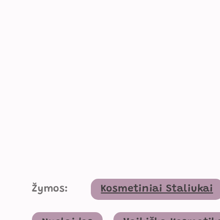
Žymos:
Kosmetiniai Staliukai