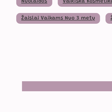
Nuolaidos
Vaikiška Kosmetik
Žaislai Vaikams Nuo 3 metų