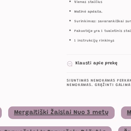
Vienas stalčius
Matinė apdaila.
Surinkimas: savarankiškai s
Pakuotėje yra 1 tualetinis sta
1 instrukcijų rinkinys
Klausti apie prekę
SIUNTIMAS NEMOKAMAS PERKAN
NEMOKAMAS. GRĄŽINTI GALIMA
Mergaitiški Žaislai Nuo 3 metų
M