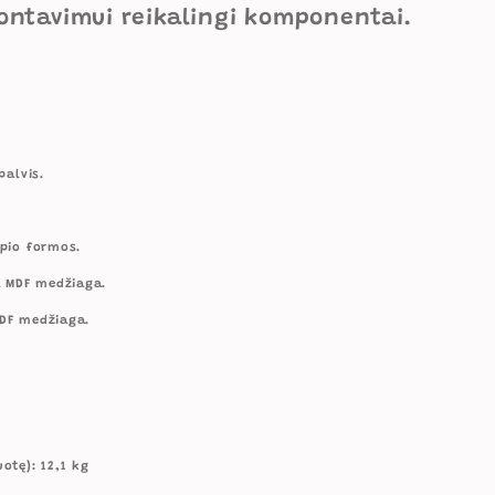
montavimui reikalingi komponentai.
palvis.
mpio formos.
 MDF medžiaga.
MDF medžiaga.
otę): 12,1 kg