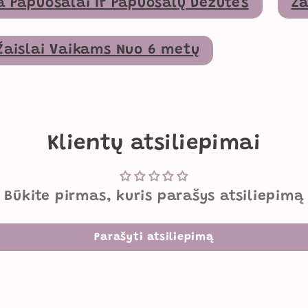
a Papuošalai Ir Papuošalų Dėžutės
Ža
Žaislai Vaikams Nuo 6 metų
Klientų atsiliepimai
Būkite pirmas, kuris parašys atsiliepimą
Parašyti atsiliepimą