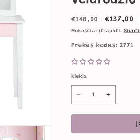
Veidrodžiu 
Įprasta
Išparda
€137,00
€148,00
kaina
kaina
Mokesčiai įtraukti.
Siunt
Prekės kodas: 2771
Kiekis
Sumažinti
Padidinti
Kosmetinis
Kosmetini
Tualetinis
Tualetinis
Staliukas
Staliukas
Į
Vaikams
Vaikams