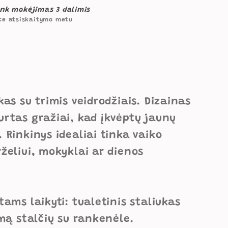
nk mokėjimas 3 dalimis
u
ce atsiskaitymo metu
kas su trimis veidrodžiais. Dizainas
urtas gražiai, kad įkvėptų jaunų
 Rinkinys idealiai tinka vaiko
želiui, mokyklai ar dienos
tams laikyti: tualetinis staliukas
amą stalčių su rankenėle.