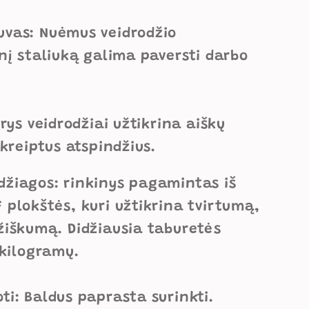
uvas: Nuėmus veidrodžio
nį staliuką galima paversti darbo
Trys veidrodžiai užtikrina aiškų
škreiptus atspindžius.
žiagos: rinkinys pagamintas iš
 plokštės, kuri užtikrina tvirtumą,
žiškumą. Didžiausia taburetės
 kilogramų.
ti: Baldus paprasta surinkti.