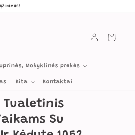
ĄŽINIMAS!
Prisijungti
Krepšelis
uprinės, Mokyklinės prekės
as
Kita
Kontaktai
 Tualetinis
Vaikams Su