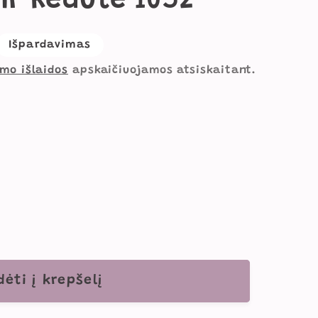
Ir Kėdute 1052
vimo
Išpardavimas
imo išlaidos
apskaičiuojamos atsiskaitant.
s
dėti į krepšelį