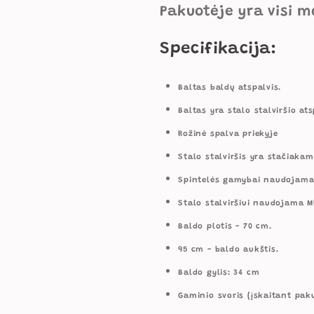
Pakuotėje yra visi 
Specifikacija:
Baltas baldų atspalvis.
Baltas yra stalo stalviršio ats
Rožinė spalva priekyje
Stalo stalviršis yra stačiaka
Spintelės gamybai naudojama
Stalo stalviršiui naudojama 
Baldo plotis - 70 cm.
95 cm - baldo aukštis.
Baldo gylis: 34 cm
Gaminio svoris (įskaitant paku