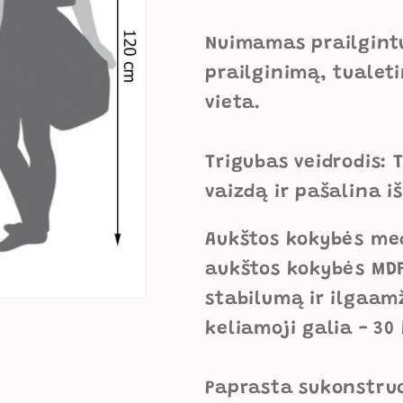
Nuimamas prailgint
prailginimą, tualeti
vieta.
Trigubas veidrodis: 
vaizdą ir pašalina i
Aukštos kokybės med
aukštos kokybės MDF
stabilumą ir ilgaam
keliamoji galia - 30
Paprasta sukonstruo