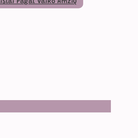
islai Pagal Vaiko Amžių