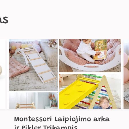
as
Montessori Laipiojimo arka
ir Pikler Trikampis ...