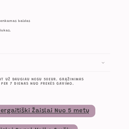
urenkamas baldas
liukas.
T UŽ DAUGIAU NEGU 50EUR. GRĄŽINIMAS
 PER 7 DIENAS NUO PREKĖS GAVIMO.
ergaitiški Žaislai Nuo 5 metų