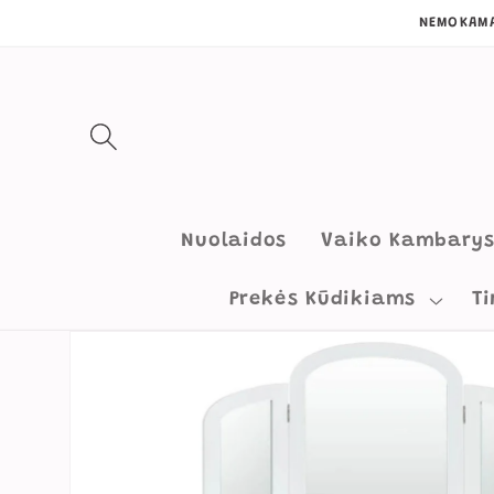
Eiti į
NEMOKAMA
turinį
Nuolaidos
Vaiko Kambary
Prekės Kūdikiams
Ti
Pereiti prie
informacijos
apie gaminį