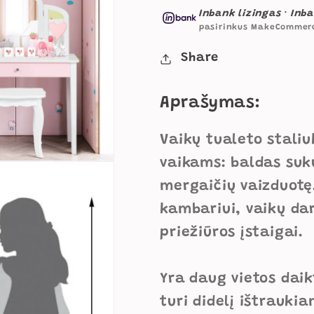
Su
Su
Inbank lizingas
·
Inba
Veidrodžiu
Veidrodži
pasirinkus MakeCommer
Ir
Ir
Kėdute
Kėdute
Share
1052
1052
kiekį
kiekį
Aprašymas:
Vaikų tualeto staliu
vaikams: baldas suk
mergaičių vaizduotę.
kambariui, vaikų dar
priežiūros įstaigai.
Yra daug vietos daik
turi didelį ištrauki