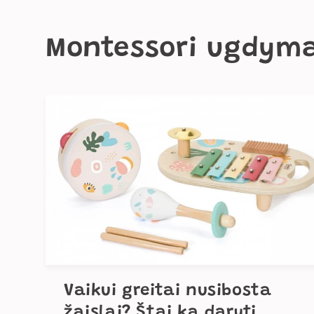
Montessori ugdym
Vaikui greitai nusibosta
žaislai? Štai ką daryti