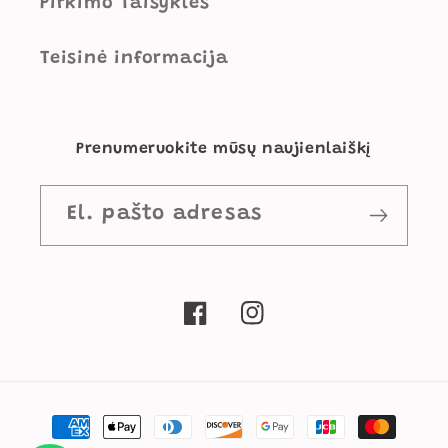
Pirkimo Taisyklės
Teisinė informacija
Prenumeruokite mūsų naujienlaiškį
El. pašto adresas
„Facebook“
„Instagram“
Mokėjimo
būdai