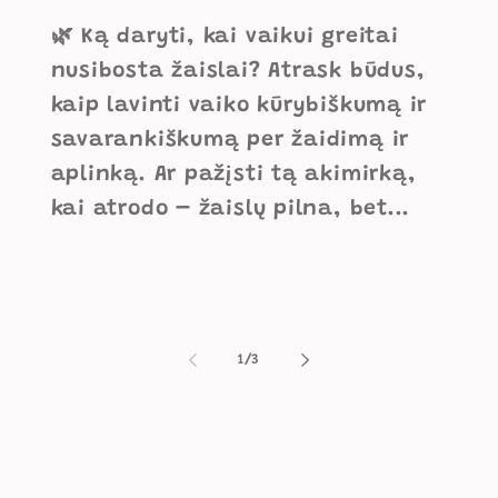
🌿 Ką daryti, kai vaikui greitai
nusibosta žaislai? Atrask būdus,
kaip lavinti vaiko kūrybiškumą ir
savarankiškumą per žaidimą ir
aplinką. Ar pažįsti tą akimirką,
kai atrodo – žaislų pilna, bet...
iš
1
/
3