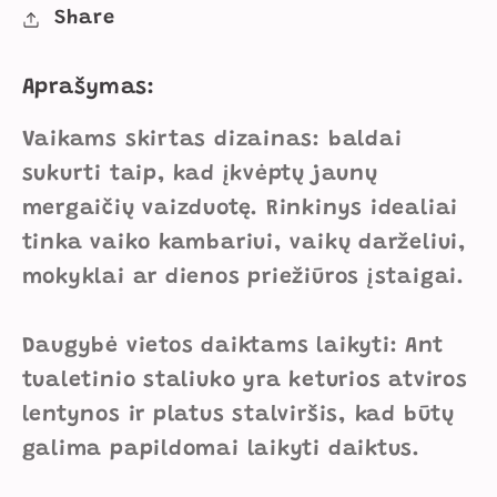
1055
1055
Share
kiekį
kiekį
Aprašymas:
Vaikams skirtas dizainas: baldai
sukurti taip, kad įkvėptų jaunų
mergaičių vaizduotę. Rinkinys idealiai
tinka vaiko kambariui, vaikų darželiui,
mokyklai ar dienos priežiūros įstaigai.
Daugybė vietos daiktams laikyti: Ant
tualetinio staliuko yra keturios atviros
lentynos ir platus stalviršis, kad būtų
galima papildomai laikyti daiktus.