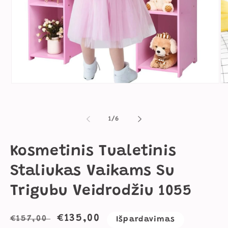
Atidaryti
Ati
mediją
me
1
2
modaliniame
mo
lange
la
iš
1
/
6
Kosmetinis Tualetinis
Staliukas Vaikams Su
Trigubu Veidrodžiu 1055
Įprasta
Išpardavimo
€135,00
€157,00
Išpardavimas