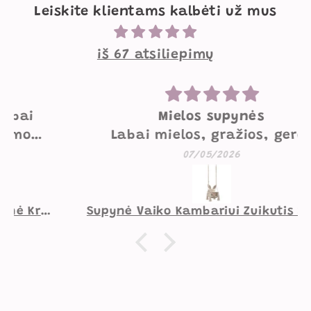
Leiskite klientams kalbėti už mus
iš 67 atsiliepimų
Mielos supynės
Labai mielos, gražios, geros
kokybės supynės. Mažesniam
07/05/2026
vaikui norėtųsi pakietinimo
užpakaliui, didesniam viskas
gerai.
Supynė Vaiko Kambariui Zuikutis Smėlio Spalvos