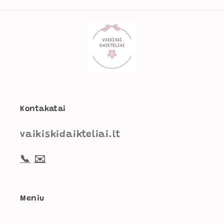
Kontakatai
vaikiskidaikteliai.lt
📞
✉️
Meniu