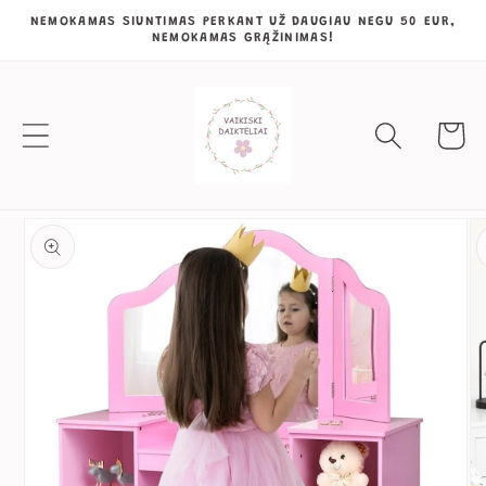
Eiti į
NEMOKAMAS SIUNTIMAS PERKANT UŽ DAUGIAU NEGU 50 EUR,
NEMOKAMAS GRĄŽINIMAS!
turinį
Krepšeli
Pereiti prie
informacijos
apie gaminį