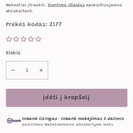
kaina
kaina
Mokesčiai įtraukti.
Siuntimo išlaidos
apskaičiuojamos
atsiskaitant.
Prekės kodas: 2177
Kiekis
Sumažinti
Padidinti
Kosmetinis
Kosmetinis
Tualetinis
Tualetinis
Staliukas
Staliukas
Įdėti į krepšelį
Vaikams
Vaikams
Su
Su
Inbank lizingas
·
Inbank mokėjimas 3 dalimis
Trigubu
Trigubu
pasirinkus MakeCommerce atsiskaitymo metu
Veidrodžiu
Veidrodžiu