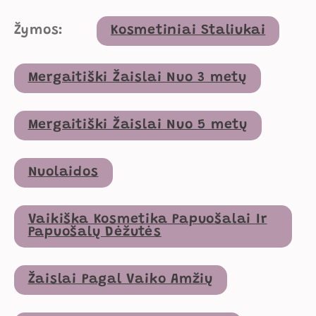
Žymos:
Kosmetiniai Staliukai
Mergaitiški Žaislai Nuo 3 metų
Mergaitiški Žaislai Nuo 5 metų
Nuolaidos
Vaikiška Kosmetika Papuošalai Ir
Papuošalų Dėžutės
Žaislai Pagal Vaiko Amžių