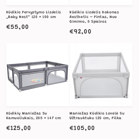
Kūdikio Pervystymo Lizdelis
Kūdikio Lizdelis Kokonas
„Baby Nest“ 120 × 100 cm
Aesthetic – Pintas, Nuo
Gimimo, 5 Spalvos
Įprasta
€55,00
Įprasta
€92,00
kaina
kaina
Kūdikių Maniežas Su
Maniežas Kūdikio Lovelė Su
Kamuoliukais, 205 × 147 cm
Užtrauktuku 120 cm, Pilka
Įprasta
€125,00
Įprasta
€105,00
kaina
kaina