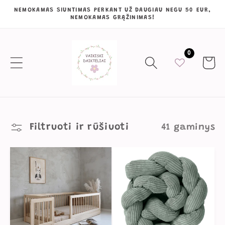
Eiti į
NEMOKAMAS SIUNTIMAS PERKANT UŽ DAUGIAU NEGU 50 EUR,
NEMOKAMAS GRĄŽINIMAS!
turinį
0
Krepšeli
Filtruoti ir rūšiuoti
41 gaminys