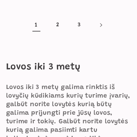
1
2
3
K
Lovos iki 3 metų
o
Lovos iki 3 metų galima rinktis iš
l
lovyčių kūdikiams kurių turime įvarių,
e
galbūt norite lovytės kurią būtų
galima prijungti prie jūsų lovos,
k
turime ir tokių. Galbūt norite lovytės
c
kurią galima pasiimti kartu