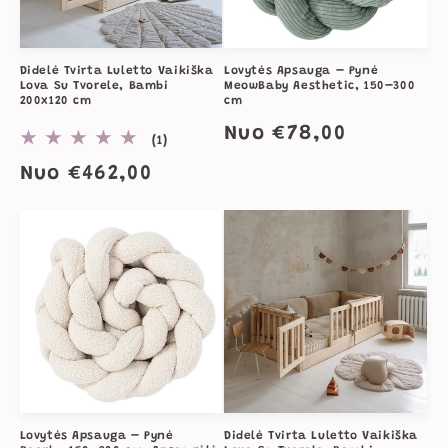
Didelė Tvirta Luletto Vaikiška
Lovytės Apsauga – Pynė
Lova Su Tvorele, Bambi
MeowBaby Aesthetic, 150–300
200x120 cm
cm
Įprasta
Nuo €78,00
1
(1)
iš
kaina
Įprasta
Nuo €462,00
viso
apžvalgų
kaina
Lovytės Apsauga – Pynė
Didelė Tvirta Luletto Vaikiška