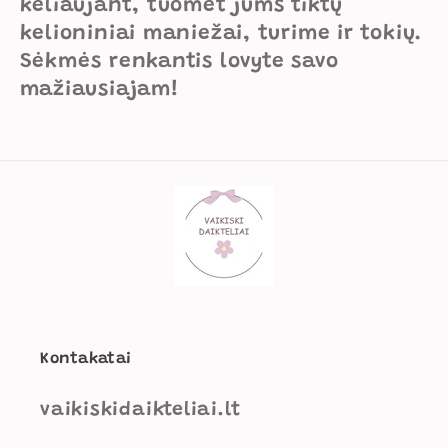
i
keliaujant, tuomet jums tiktų
kelioniniai maniežai, turime ir tokių.
j
Sėkmės renkantis lovyte savo
a
mažiausiajam!
:
Kontakatai
vaikiskidaikteliai.lt