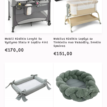
Mobili Kūdikio Lovytė Su
Mobilus Kūdikio Lopšys su
Vystymo Stalu Ir Lopšiu 4in1
Tinkleliu nuo Vabzdžių, Smėlio
Spalvos
Įprasta
€170,00
Įprasta
€151,00
kaina
kaina