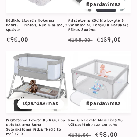
Išpardavimas
Kūdikio Lizdelis Kokonas
Pristatoma Kūdikio Lovytė 3
Bearly – Pintas, Nuo Gimimo, 2
Viename Su Lopšiu Ir Ratukais
spalvos
Pilkos Spalvos
Įprasta
€95,00
Įprasta
Išpardavim
€139,00
€158,00
kaina
kaina
kaina
Išpardavimas
Išpardavimas
Pristatoma Lovytė Kūdikiui Su
Kūdikio Lovelė Maniežas Su
Nuleidžiamu Šonu
Užtrauktuku 120 cm 1096
Sulankstoma Pilka "Next to
Įprasta
Išpardavimo
€98,00
me" 1239
€131,00