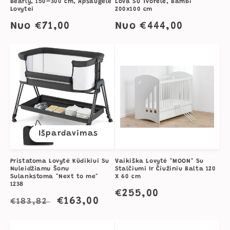
Bearly, 150–300 cm, Apsaugėlė
Lova Su Tvorele, Bambi
Lovytei
200x100 cm
Įprasta
Nuo €71,00
Įprasta
Nuo €444,00
kaina
kaina
Išpardavimas
Pristatoma Lovytė Kūdikiui Su
Vaikiška Lovytė "MOON" Su
Nuleidžiamu Šonu
Stalčiumi Ir Čiužiniu Balta 120
Sulankstoma "Next to me"
X 60 cm
1238
Įprasta
€255,00
Įprasta
Išpardavimo
€163,00
€183,82
kaina
kaina
kaina