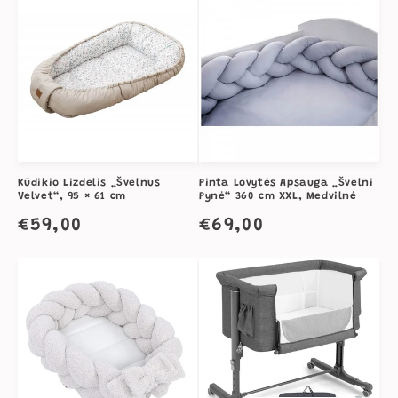
Kūdikio Lizdelis „Švelnus
Pinta Lovytės Apsauga „Švelni
Velvet“, 95 × 61 cm
Pynė“ 360 cm XXL, Medvilnė
Įprasta
€59,00
Įprasta
€69,00
kaina
kaina