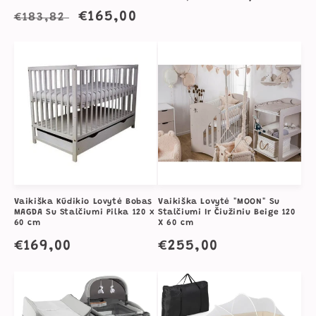
kaina
kaina
Įprasta
Išpardavimo
€165,00
€183,82
kaina
kaina
Vaikiška Kūdikio Lovytė Bobas
Vaikiška Lovytė "MOON" Su
MAGDA Su Stalčiumi Pilka 120 x
Stalčiumi Ir Čiužiniu Beige 120
60 cm
X 60 cm
Įprasta
€169,00
Įprasta
€255,00
kaina
kaina