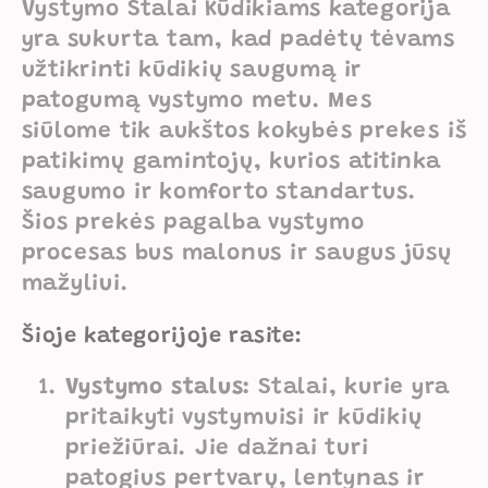
Vystymo Stalai Kūdikiams kategorija
e
yra sukurta tam, kad padėtų tėvams
užtikrinti kūdikių saugumą ir
k
patogumą vystymo metu. Mes
c
siūlome tik aukštos kokybės prekes iš
patikimų gamintojų, kurios atitinka
i
saugumo ir komforto standartus.
j
Šios prekės pagalba vystymo
a
procesas bus malonus ir saugus jūsų
mažyliui.
:
Šioje kategorijoje rasite:
Vystymo stalus:
Stalai, kurie yra
pritaikyti vystymuisi ir kūdikių
priežiūrai. Jie dažnai turi
patogius pertvarų, lentynas ir