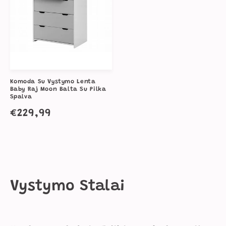
Komoda Su Vystymo Lenta
Baby Raj Moon Balta Su Pilka
Spalva
Įprasta
€229,99
kaina
K
Vystymo Stalai
o
l