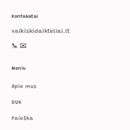
Kontakatai
vaikiskidaikteliai.lt
📞
✉️
Meniu
Apie mus
DUK
Paieška