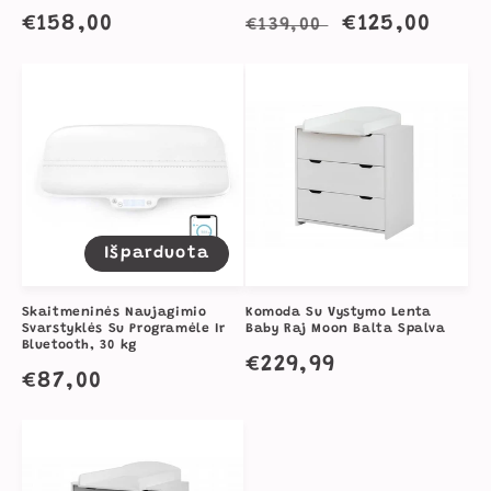
Įprasta
€158,00
Įprasta
Išpardavimo
€125,00
€139,00
kaina
kaina
kaina
Išparduota
Skaitmeninės Naujagimio
Komoda Su Vystymo Lenta
Svarstyklės Su Programėle Ir
Baby Raj Moon Balta Spalva
Bluetooth, 30 kg
Įprasta
€229,99
Įprasta
€87,00
kaina
kaina