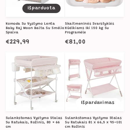
Išparduota
Komoda Su Vystymo Lenta
Skaitmeninės Svarstyklės
Baby Raj Moon Balta Su Smėlio
Kūdikiams Iki 150 kg Su
Spalva
Programėle
Įprasta
€229,99
Įprasta
€81,00
kaina
kaina
Išpardavimas
Sulankstomas Vystymo Stalas
Sulankstomas Vystymo Stalas
Su Ratukais, Rožinis, 80 × 66
Su Ratukais 81 x 66,5 x 95–101
cm
cm Rožinis