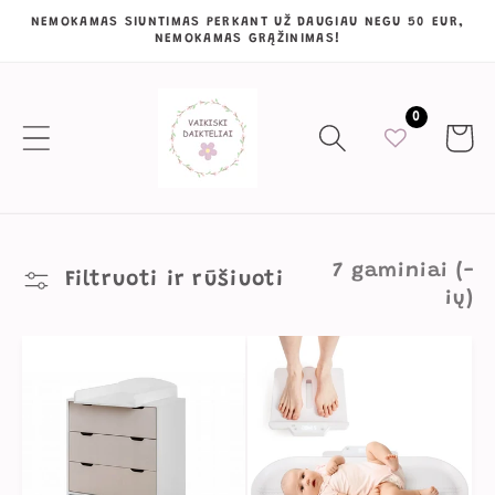
Eiti į
NEMOKAMAS SIUNTIMAS PERKANT UŽ DAUGIAU NEGU 50 EUR,
NEMOKAMAS GRĄŽINIMAS!
turinį
0
Krepšeli
7 gaminiai (-
Filtruoti ir rūšiuoti
ių)