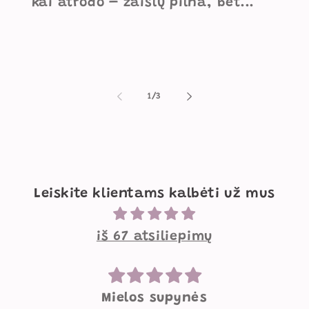
kai atrodo – žaislų pilna, bet...
iš
1
/
3
Leiskite klientams kalbėti už mus
iš 67 atsiliepimų
Mielos supynės