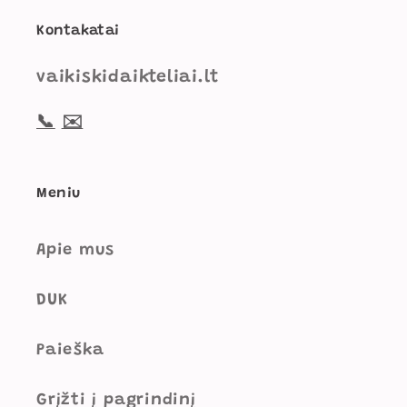
Kontakatai
vaikiskidaikteliai.lt
📞
✉️
Meniu
Apie mus
DUK
Paieška
Grįžti į pagrindinį