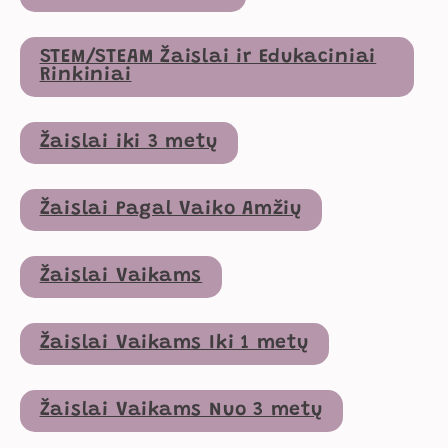
STEM/STEAM Žaislai ir Edukaciniai
Rinkiniai
Žaislai iki 3 metų
Žaislai Pagal Vaiko Amžių
Žaislai Vaikams
Žaislai Vaikams Iki 1 metų
Žaislai Vaikams Nuo 3 metų