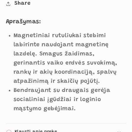
18m+
18m+
Share
kiekį
kiekį
Aprašymas:
Magnetiniai rutuliukai stebimi
labirinte naudojant magnetinę
lazdelę. Smagus žaidimas,
gerinantis vaiko erdvės suvokimą,
rankų ir akių koordinaciją, spalvų
atpažinimą ir skaičių pojūtį.
Bendraujant su draugais gerėja
socialiniai įgūdžiai ir loginio
mąstymo gebėjimai.
Klausti apie prekę