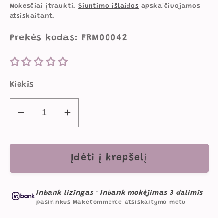
kaina
Mokesčiai įtraukti.
Siuntimo išlaidos
apskaičiuojamos
atsiskaitant.
Prekės kodas: FRM00042
Kiekis
Sumažinti
Padidinti
Viga
Viga
Žaislas
Žaislas
Vaikams
Vaikams
Įdėti į krepšelį
Medinis
Medinis
Magnetinis
Magnetinis
Inbank lizingas
·
Inbank mokėjimas 3 dalimis
Labirintas
Labirintas
pasirinkus MakeCommerce atsiskaitymo metu
Mašinėlė
Mašinėlė