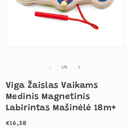
Atidaryti
Ati
mediją
me
1
2
modaliniame
mo
lange
la
iš
1
/
5
Viga Žaislas Vaikams
Medinis Magnetinis
Labirintas Mašinėlė 18m+
Įprasta
€16,38