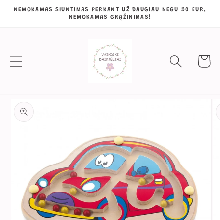
Eiti į
NEMOKAMAS SIUNTIMAS PERKANT UŽ DAUGIAU NEGU 50 EUR,
NEMOKAMAS GRĄŽINIMAS!
turinį
Krepšeli
Pereiti prie
informacijos
apie gaminį