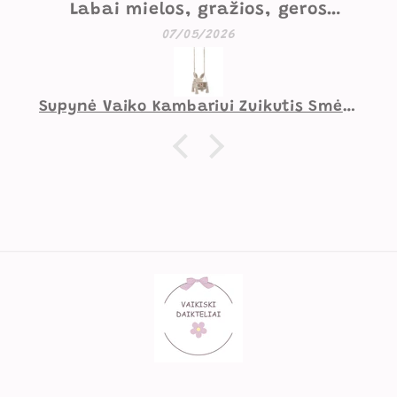
Labai mielos, gražios, geros
kokybės supynės. Mažesniam
07/05/2026
vaikui norėtųsi pakietinimo
užpakaliui, didesniam viskas
gerai.
Supynė Vaiko Kambariui Zuikutis Smėlio Spalvos