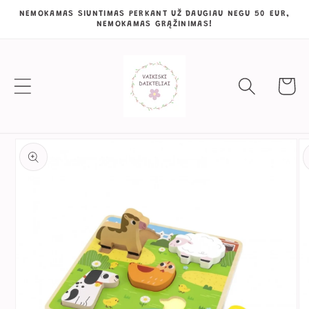
Eiti į
NEMOKAMAS SIUNTIMAS PERKANT UŽ DAUGIAU NEGU 50 EUR,
NEMOKAMAS GRĄŽINIMAS!
turinį
Krepšeli
Pereiti prie
informacijos
apie gaminį