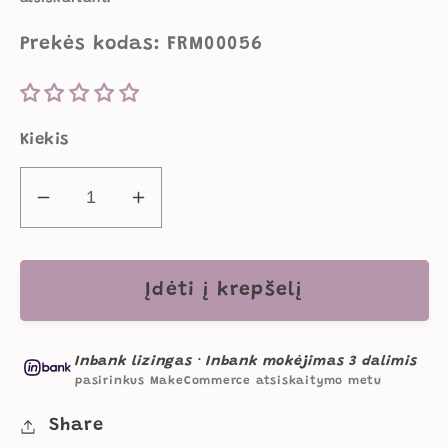
Prekės kodas: FRM00056
Kiekis
Sumažinti
Padidinti
Viga
Viga
Žaislas
Žaislas
Vaikams
Vaikams
Įdėti į krepšelį
Medinė
Medinė
Dėlionė
Dėlionė
Inbank lizingas
·
Inbank mokėjimas 3 dalimis
Ūkis
Ūkis
pasirinkus MakeCommerce atsiskaitymo metu
18m+
18m+
kiekį
kiekį
Share