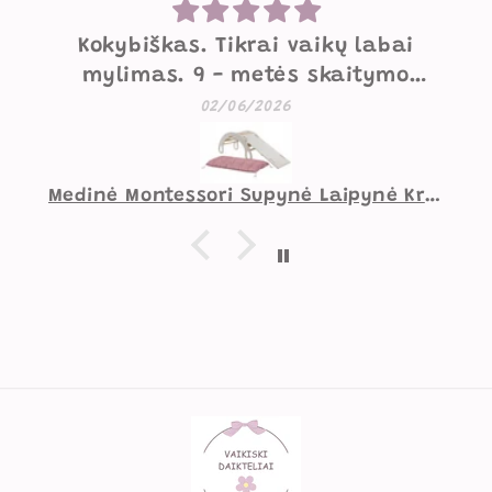
Kokybiškas. Tikrai vaikų labai
mylimas. 9 - metės skaitymo
krėslas. 5-ečio laipiojimo kalnas.
02/06/2026
Pasiteisinęs pirkimas 👌.
Medinė Montessori Supynė Laipynė Krėsliukas Čiuožykla + Čiužinukas