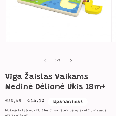
Atidaryti
Ati
mediją
me
1
2
modaliniame
mo
lange
la
iš
1
/
4
Viga Žaislas Vaikams
Medinė Dėlionė Ūkis 18m+
Įprasta
Išpardavimo
€15,12
€23,68
Išpardavimas
kaina
kaina
Mokesčiai įtraukti.
Siuntimo išlaidos
apskaičiuojamos
atsiskaitant.