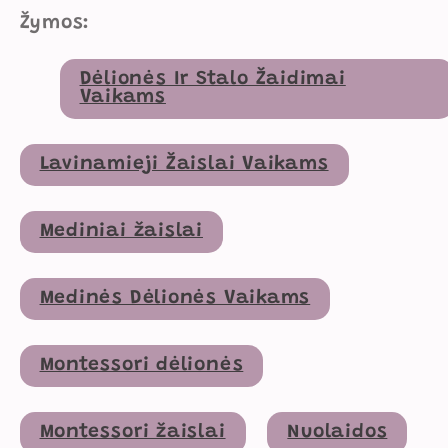
Žymos:
Dėlionės Ir Stalo Žaidimai
Vaikams
Lavinamieji Žaislai Vaikams
Mediniai žaislai
Medinės Dėlionės Vaikams
Montessori dėlionės
Montessori žaislai
Nuolaidos