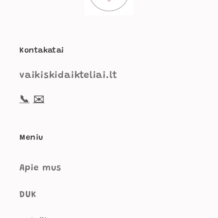
Kontakatai
vaikiskidaikteliai.lt
📞
✉️
Meniu
Apie mus
DUK