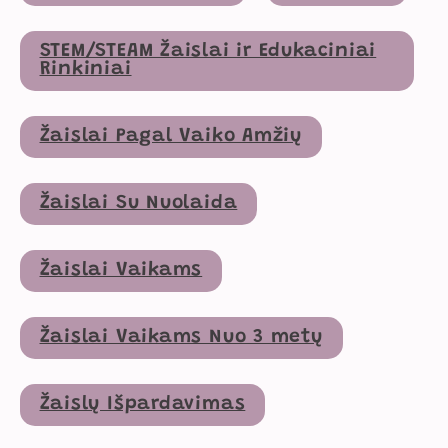
STEM/STEAM Žaislai ir Edukaciniai
Rinkiniai
Žaislai Pagal Vaiko Amžių
Žaislai Su Nuolaida
Žaislai Vaikams
Žaislai Vaikams Nuo 3 metų
Žaislų Išpardavimas