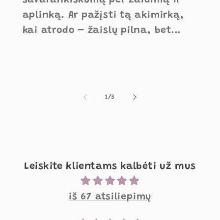
savarankiškumą per žaidimą ir
aplinką. Ar pažįsti tą akimirką,
kai atrodo – žaislų pilna, bet...
iš
1
/
3
Leiskite klientams kalbėti už mus
iš 67 atsiliepimų