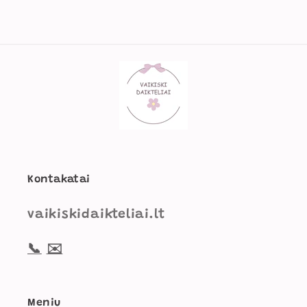
Kontakatai
vaikiskidaikteliai.lt
📞
✉️
Meniu