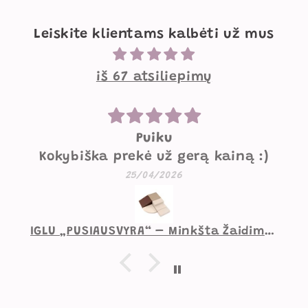
Leiskite klientams kalbėti už mus
iš 67 atsiliepimų
Puiku
Kokybiška prekė už gerą kainą :)
25/04/2026
IGLU „PUSIAUSVYRA“ – Minkšta Žaidimų Aikštelė, Minkšti blokai 20 × 80 × 100 cm