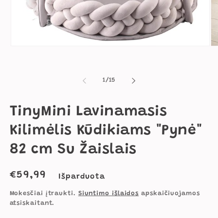
Atidaryti
Ati
mediją
me
1
2
modaliniame
mo
lange
la
iš
1
/
15
TinyMini Lavinamasis
Kilimėlis Kūdikiams "Pynė"
82 cm Su Žaislais
Įprasta
€59,99
Išparduota
kaina
Mokesčiai įtraukti.
Siuntimo išlaidos
apskaičiuojamos
atsiskaitant.