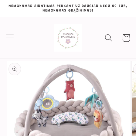
Eiti į
NEMOKAMAS SIUNTIMAS PERKANT UŽ DAUGIAU NEGU 50 EUR,
NEMOKAMAS GRĄŽINIMAS!
turinį
Krepšeli
Pereiti prie
informacijos
apie gaminį