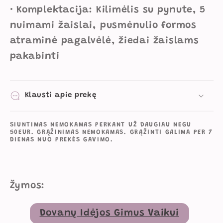
• Komplektacija: Kilimėlis su pynute, 5
nuimami žaislai, pusmėnulio formos
atraminė pagalvėlė, žiedai žaislams
pakabinti
Klausti apie prekę
SIUNTIMAS NEMOKAMAS PERKANT UŽ DAUGIAU NEGU
50EUR. GRĄŽINIMAS NEMOKAMAS. GRĄŽINTI GALIMA PER 7
DIENAS NUO PREKĖS GAVIMO.
Žymos:
Dovanų Idėjos Gimus Vaikui