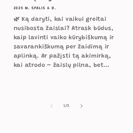
2025 M. SPALIS 6 D.
🌿 Ką daryti, kai vaikui greitai
nusibosta žaislai? Atrask būdus,
kaip lavinti vaiko kūrybiškumą ir
savarankiškumą per žaidimą ir
aplinką. Ar pažįsti tą akimirką,
kai atrodo – žaislų pilna, bet...
iš
1
/
3