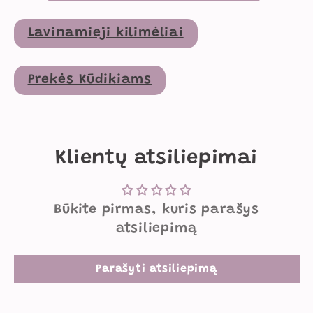
Lavinamieji kilimėliai
Prekės Kūdikiams
Klientų atsiliepimai
Būkite pirmas, kuris parašys
atsiliepimą
Parašyti atsiliepimą