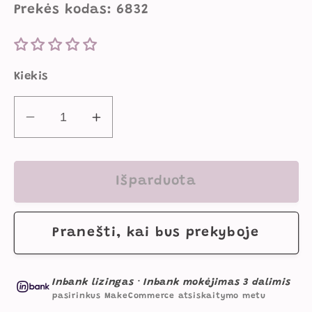
Prekės kodas: 6832
Kiekis
Sumažinti
Padidinti
TinyMini
TinyMini
Lavinamasis
Lavinamasis
Kilimėlis
Kilimėlis
Išparduota
Kūdikiams
Kūdikiams
&quot;Pynė&quot;
&quot;Pynė&quot;
Pranešti, kai bus prekyboje
82
82
cm
cm
Su
Su
Inbank lizingas
·
Inbank mokėjimas 3 dalimis
Žaislais
Žaislais
pasirinkus MakeCommerce atsiskaitymo metu