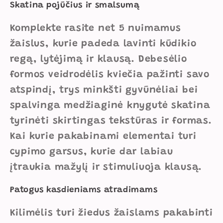
Skatina pojūčius ir smalsumą
Komplekte rasite net 5 nuimamus
žaislus, kurie padeda lavinti kūdikio
regą, lytėjimą ir klausą. Debesėlio
formos veidrodėlis kviečia pažinti savo
atspindį, trys minkšti gyvūnėliai bei
spalvinga medžiaginė knygutė skatina
tyrinėti skirtingas tekstūras ir formas.
Kai kurie pakabinami elementai turi
cypimo garsus, kurie dar labiau
įtraukia mažylį ir stimuliuoja klausą.
Patogus kasdieniams atradimams
Kilimėlis turi žiedus žaislams pakabinti