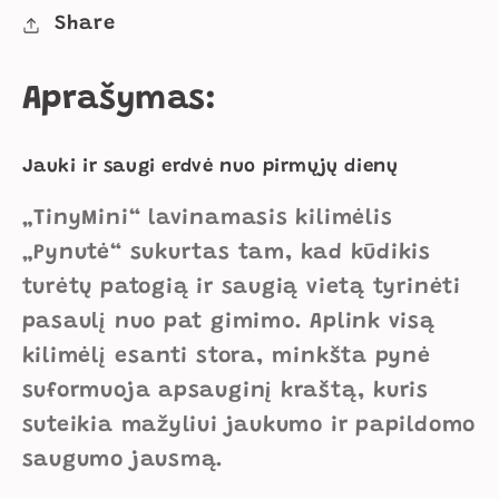
kiekį
kiekį
Share
Aprašymas:
Jauki ir saugi erdvė nuo pirmųjų dienų
„TinyMini“ lavinamasis kilimėlis
„Pynutė“ sukurtas tam, kad kūdikis
turėtų patogią ir saugią vietą tyrinėti
pasaulį nuo pat gimimo. Aplink visą
kilimėlį esanti stora, minkšta pynė
suformuoja apsauginį kraštą, kuris
suteikia mažyliui jaukumo ir papildomo
saugumo jausmą.