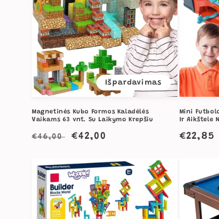
Išpardavimas
Magnetinės Kubo Formos Kaladėlės
Mini Futbol
Vaikams 63 vnt. Su Laikymo Krepšiu
Ir Aikštele 
Įprasta
Išpardavimo
€42,00
Įprast
€22,85
€46,00
kaina
kaina
kaina