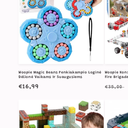
Woopie Magic Beans Penkiakampio Loginė
Woopie Kons
Dėlionė Vaikams Ir Suaugusiems
Fire Brigad
Įprasta
€16,99
Įprast
€35,00
kaina
kaina