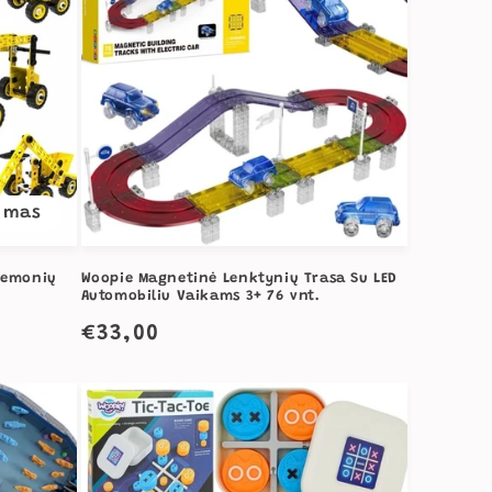
imas
riemonių
Woopie Magnetinė Lenktynių Trasa Su LED
Automobiliu Vaikams 3+ 76 vnt.
Įprasta
€33,00
kaina