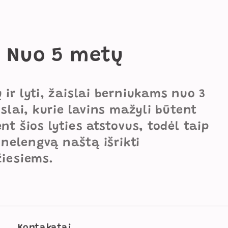
s Nuo 5 metų
ir lyti, žaislai berniukams nuo 3
slai, kurie lavins mažyli būtent
t šios lyties atstovus, todėl taip
 nelengvą naštą išrikti
žiesiems.
Kontakatai