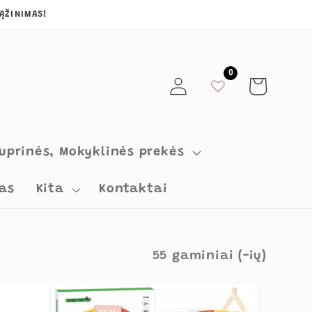
ĄŽINIMAS!
0
Prisijungti
Krepšelis
uprinės, Mokyklinės prekės
as
Kita
Kontaktai
55 gaminiai (-ių)