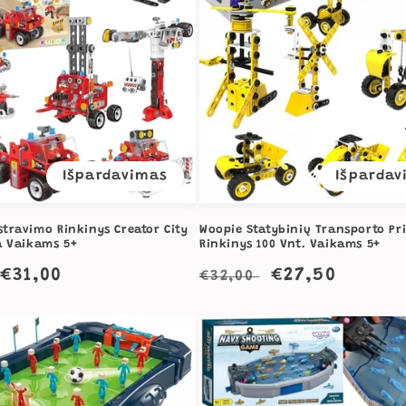
Išpardavimas
Išpardav
travimo Rinkinys Creator City
Woopie Statybinių Transporto P
a Vaikams 5+
Rinkinys 100 Vnt. Vaikams 5+
a
Išpardavimo
€31,00
Įprasta
Išpardavimo
€27,50
€32,00
kaina
kaina
kaina