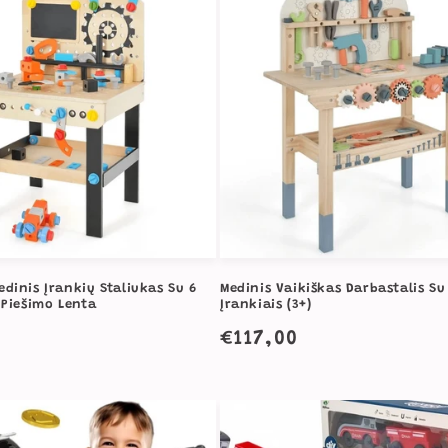
edinis Įrankių Staliukas Su 6
Medinis Vaikiškas Darbastalis Su
r Piešimo Lenta
Įrankiais (3+)
a
Įprasta
€117,00
kaina