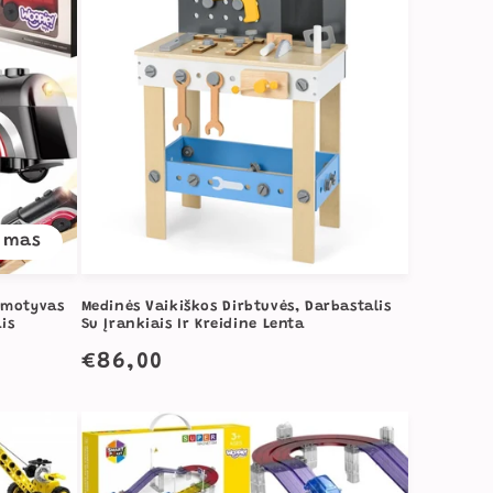
imas
omotyvas
Medinės Vaikiškos Dirbtuvės, Darbastalis
is
Su Įrankiais Ir Kreidine Lenta
Įprasta
€86,00
kaina