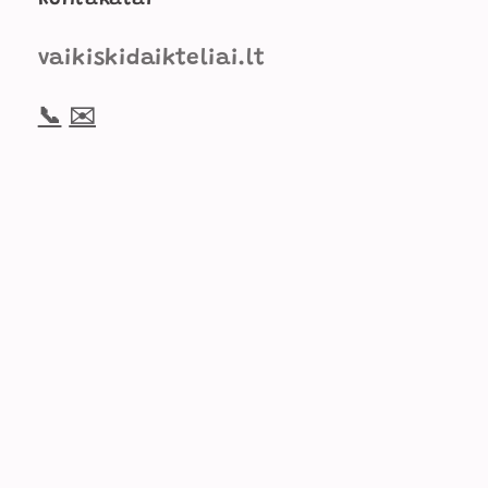
vaikiskidaikteliai.lt
📞
✉️