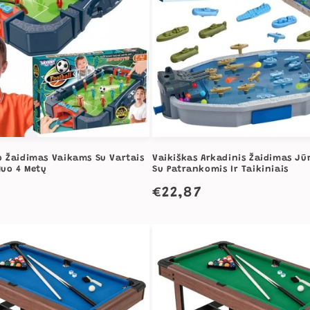
o Žaidimas Vaikams Su Vartais
Vaikiškas Arkadinis Žaidimas Jū
Nuo 4 Metų
Su Patrankomis Ir Taikiniais
a
Įprasta
€22,87
kaina