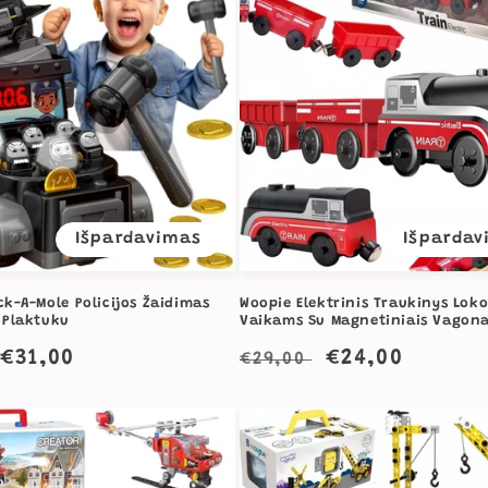
Išpardavimas
Išpardav
k-A-Mole Policijos Žaidimas
Woopie Elektrinis Traukinys Lok
 Plaktuku
Vaikams Su Magnetiniais Vagona
a
Išpardavimo
€31,00
Įprasta
Išpardavimo
€24,00
€29,00
kaina
kaina
kaina