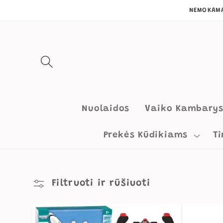
Eiti į
NEMOKAMA
turinį
Nuolaidos
Vaiko Kambary
Prekės Kūdikiams
Ti
Filtruoti ir rūšiuoti