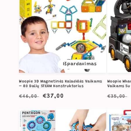
Išpardavimas
Woopie 3D Magnetinės Kaladėlės Vaikams
Woopie Whac
– 80 Dalių STEAM Konstruktorius
Vaikams Su
Įprasta
Išpardavimo
€37,00
Įprast
€46,00
€35,00
kaina
kaina
kaina