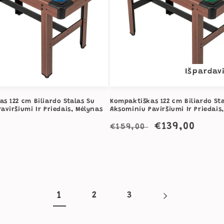
Išpardav
s 122 cm Biliardo Stalas Su
Kompaktiškas 122 cm Biliardo St
aviršiumi Ir Priedais, Mėlynas
Aksominiu Paviršiumi Ir Priedais,
a
Įprasta
Išpardavimo
€139,00
€159,00
kaina
kaina
1
2
3