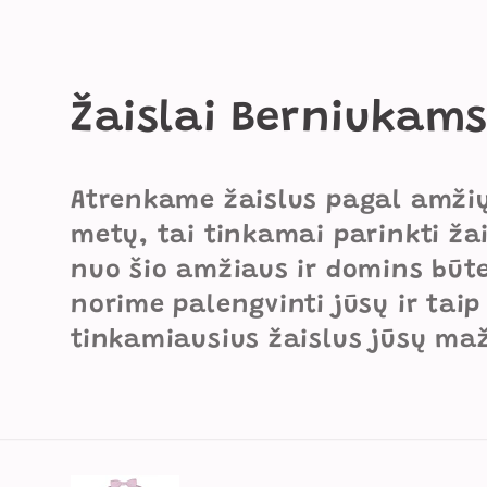
K
Žaislai Berniukam
o
Atrenkame žaislus pagal amžių 
l
metų, tai tinkamai parinkti žai
nuo šio amžiaus ir domins būten
e
norime palengvinti jūsų ir taip
k
tinkamiausius žaislus jūsų ma
c
i