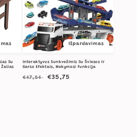
imas
Išpardavimas
alas Su
Interaktyvus Sunkvežimis Su Šviesos Ir
 Žalias
Garso Efektais, Mokymosi Funkcija
Įprasta
Išpardavimo
€35,75
€47,54
kaina
kaina