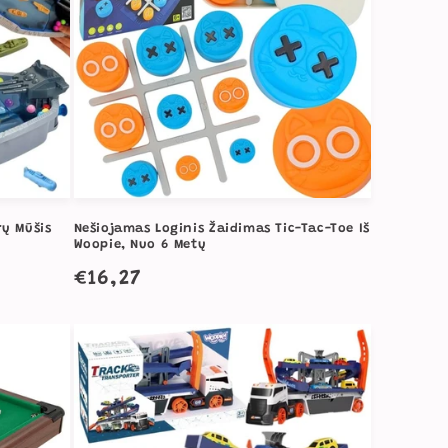
rų Mūšis
Nešiojamas Loginis Žaidimas Tic-Tac-Toe Iš
Woopie, Nuo 6 Metų
Įprasta
€16,27
kaina