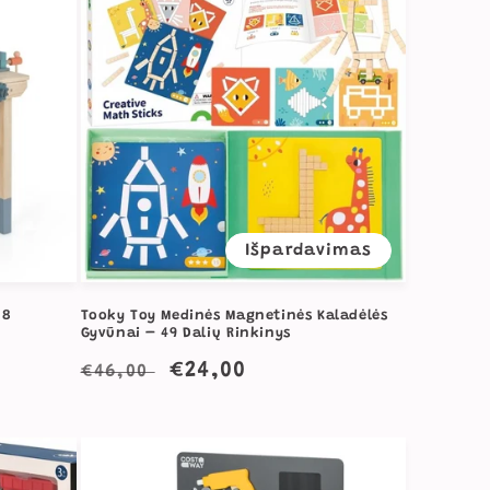
Išpardavimas
 8
Tooky Toy Medinės Magnetinės Kaladėlės
Gyvūnai – 49 Dalių Rinkinys
Įprasta
Išpardavimo
€24,00
€46,00
kaina
kaina