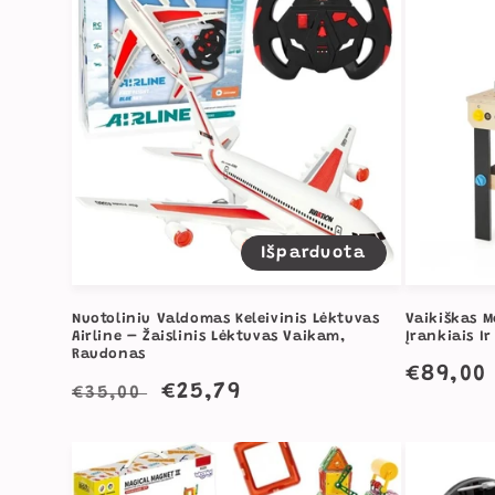
Išparduota
Nuotoliniu Valdomas Keleivinis Lėktuvas
Vaikiškas M
Airline – Žaislinis Lėktuvas Vaikam,
Įrankiais I
Raudonas
Įprast
€89,00
Įprasta
Išpardavimo
€25,79
€35,00
kaina
kaina
kaina