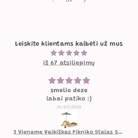
iš
1
/
3
Leiskite klientams kalbėti už mus
iš 67 atsiliepimų
smelio deze
labai patiko :)
10/07/2026
3 Viename Vaikiškas Pikniko Stalas Su Smėlio Dėže, Reguliuojamu Skėčiu Ir Sulankstomu Dizainu