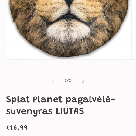
Atidaryti
Ati
mediją
me
1
2
modaliniame
mo
lange
la
iš
1
/
2
Splat Planet pagalvėlė-
suvenyras LIŪTAS
Įprasta
€16,99