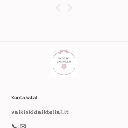
Kontakatai
vaikiskidaikteliai.lt
📞
✉️