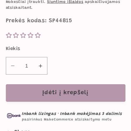
kaina
Mokesčiai įtraukti.
Siuntimo išlaidos
apskaičiuojamos
atsiskaitant.
Prekės kodas: SP44815
Kiekis
Sumažinti
Padidinti
Splat
Splat
Planet
Planet
pagalvėlė-
pagalvėlė-
Įdėti į krepšelį
suvenyras
suvenyras
LIŪTAS
LIŪTAS
Inbank lizingas
·
Inbank mokėjimas 3 dalimis
kiekį
kiekį
pasirinkus MakeCommerce atsiskaitymo metu