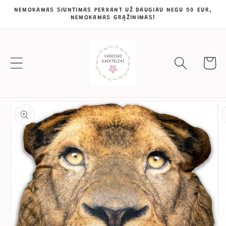
Eiti į
NEMOKAMAS SIUNTIMAS PERKANT UŽ DAUGIAU NEGU 50 EUR,
NEMOKAMAS GRĄŽINIMAS!
turinį
Krepšeli
Pereiti prie
informacijos
apie gaminį