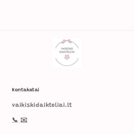
Kontakatai
vaikiskidaikteliai.lt
📞
✉️