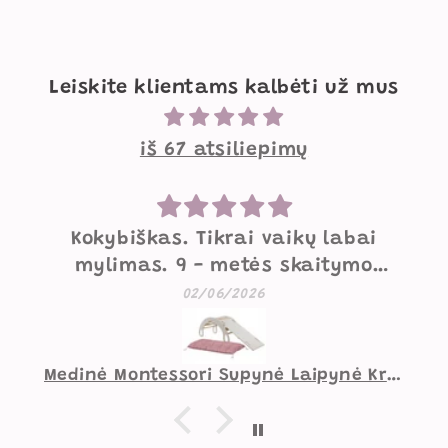
Leiskite klientams kalbėti už mus
iš 67 atsiliepimų
Mielos supynės
Labai mielos, gražios, geros
kokybės supynės. Mažesniam
07/05/2026
vaikui norėtųsi pakietinimo
užpakaliui, didesniam viskas
gerai.
Supynė Vaiko Kambariui Zuikutis Smėlio Spalvos