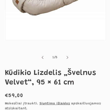
Atidaryti
mediją
1
modaliniame
lange
iš
1
/
5
Kūdikio Lizdelis „Švelnus
Velvet“, 95 × 61 cm
Įprasta
€59,00
kaina
Mokesčiai įtraukti.
Siuntimo išlaidos
apskaičiuojamos
atsiskaitant.