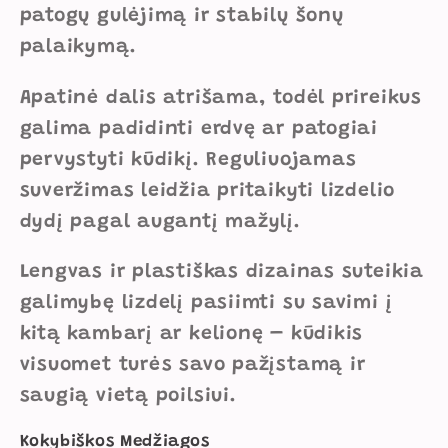
patogų gulėjimą ir stabilų šonų
palaikymą.
Apatinė dalis atrišama, todėl prireikus
galima padidinti erdvę ar patogiai
pervystyti kūdikį. Reguliuojamas
suveržimas leidžia pritaikyti lizdelio
dydį pagal augantį mažylį.
Lengvas ir plastiškas dizainas suteikia
galimybę lizdelį pasiimti su savimi į
kitą kambarį ar kelionę – kūdikis
visuomet turės savo pažįstamą ir
saugią vietą poilsiui.
Kokybiškos Medžiagos