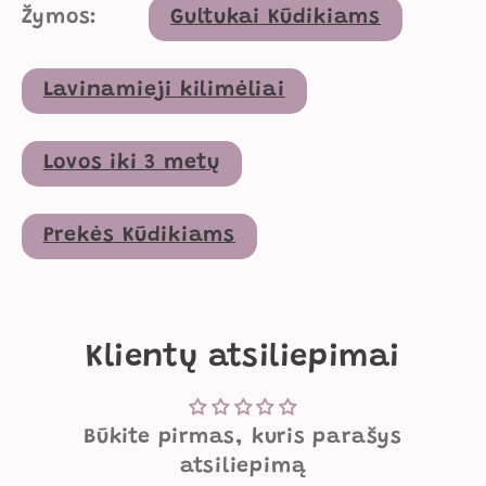
Žymos:
Gultukai Kūdikiams
Lavinamieji kilimėliai
Lovos iki 3 metų
Prekės Kūdikiams
Klientų atsiliepimai
Būkite pirmas, kuris parašys
atsiliepimą