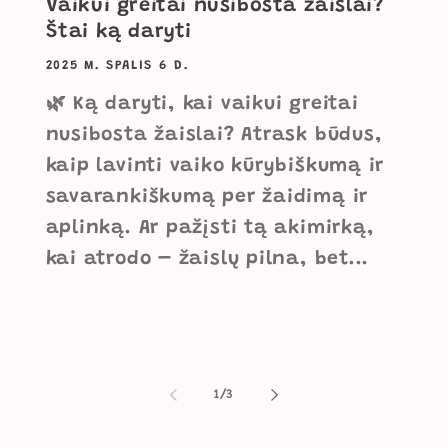
Vaikui greitai nusibosta žaislai?
Štai ką daryti
2025 M. SPALIS 6 D.
🌿 Ką daryti, kai vaikui greitai
nusibosta žaislai? Atrask būdus,
kaip lavinti vaiko kūrybiškumą ir
savarankiškumą per žaidimą ir
aplinką. Ar pažįsti tą akimirką,
kai atrodo – žaislų pilna, bet...
iš
1
/
3