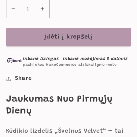
Sumažinti
Padidinti
Kūdikio
Kūdikio
Lizdelis
Lizdelis
„Švelnus
„Švelnus
Įdėti į krepšelį
Velvet“,
Velvet“,
95
95
Inbank lizingas
·
Inbank mokėjimas 3 dalimis
×
×
pasirinkus MakeCommerce atsiskaitymo metu
61
61
cm
cm
Share
kiekį
kiekį
Jaukumas Nuo Pirmųjų
Dienų
Kūdikio lizdelis „Švelnus Velvet“ – tai