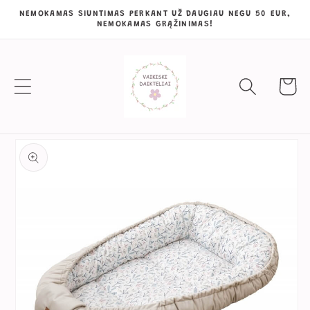
Eiti į
NEMOKAMAS SIUNTIMAS PERKANT UŽ DAUGIAU NEGU 50 EUR,
NEMOKAMAS GRĄŽINIMAS!
turinį
Krepšeli
Pereiti prie
informacijos
apie gaminį