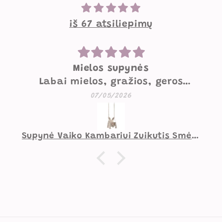
iš 67 atsiliepimų
Mielos supynės
Labai mielos, gražios, geros
kokybės supynės. Mažesniam
07/05/2026
vaikui norėtųsi pakietinimo
užpakaliui, didesniam viskas
gerai.
Supynė Vaiko Kambariui Zuikutis Smėlio Spalvos