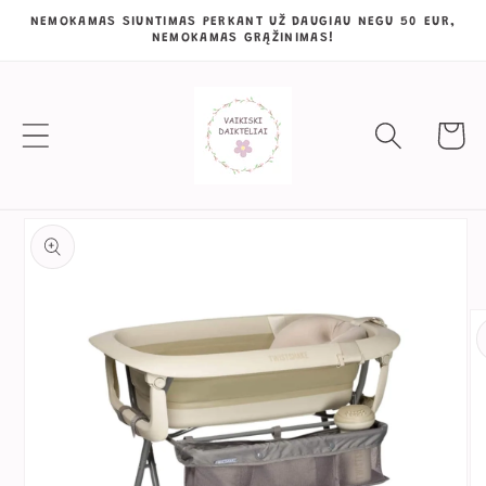
Eiti į
NEMOKAMAS SIUNTIMAS PERKANT UŽ DAUGIAU NEGU 50 EUR,
NEMOKAMAS GRĄŽINIMAS!
turinį
Krepšeli
Pereiti prie
informacijos
apie gaminį