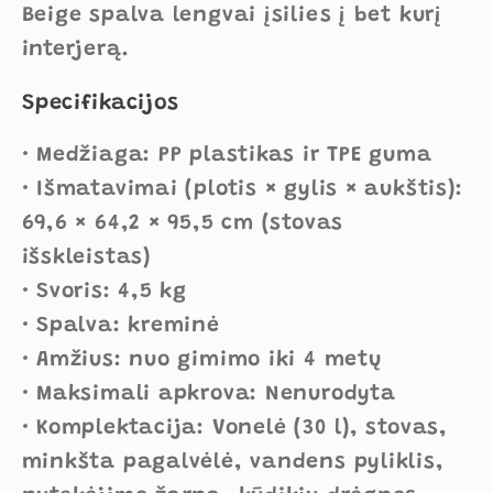
Beige spalva lengvai įsilies į bet kurį
interjerą.
Specifikacijos
• Medžiaga: PP plastikas ir TPE guma
• Išmatavimai (plotis × gylis × aukštis):
69,6 × 64,2 × 95,5 cm (stovas
išskleistas)
• Svoris: 4,5 kg
• Spalva: kreminė
• Amžius: nuo gimimo iki 4 metų
• Maksimali apkrova: Nenurodyta
• Komplektacija: Vonelė (30 l), stovas,
minkšta pagalvėlė, vandens pyliklis,