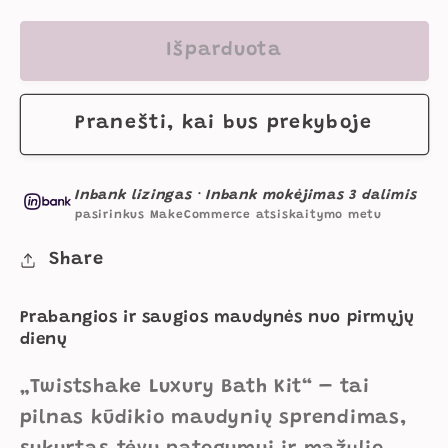
Luxury
Luxury
Bath
Bath
Išparduota
Kit,
Kit,
Vonelė
Vonelė
Pranešti, kai bus prekyboje
Kūdikiui
Kūdikiui
Su
Su
Stovu
Stovu
Inbank lizingas
·
Inbank mokėjimas 3 dalimis
Ir
Ir
pasirinkus MakeCommerce atsiskaitymo metu
Priedais,
Priedais,
Share
Kreminė
Kreminė
kiekį
kiekį
Prabangios ir saugios maudynės nuo pirmųjų
dienų
„Twistshake Luxury Bath Kit“ – tai
pilnas kūdikio maudynių sprendimas,