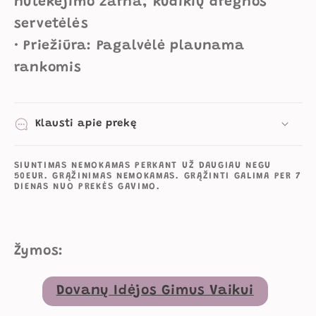
nutekėjimo žarna, kūdikių drėgnos
servetėlės
• Priežiūra: Pagalvėlė plaunama
rankomis
Klausti apie prekę
SIUNTIMAS NEMOKAMAS PERKANT UŽ DAUGIAU NEGU
50EUR. GRĄŽINIMAS NEMOKAMAS. GRĄŽINTI GALIMA PER 7
DIENAS NUO PREKĖS GAVIMO.
Žymos:
Dovanų Idėjos Gimus Vaikui