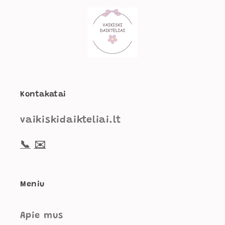
Kontakatai
vaikiskidaikteliai.lt
📞
✉️
Meniu
Apie mus