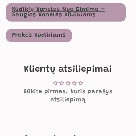
Kūdikių Vonelės Nuo Gimimo –
Saugios Vonelės Kūdikiams
Prekės Kūdikiams
Klientų atsiliepimai
Būkite pirmas, kuris parašys
atsiliepimą