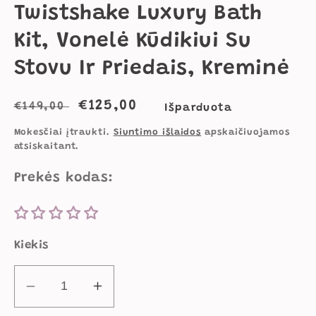
Twistshake Luxury Bath
Kit, Vonelė Kūdikiui Su
Stovu Ir Priedais, Kreminė
Įprasta
Išpardavimo
€125,00
€149,00
Išparduota
kaina
kaina
Mokesčiai įtraukti.
Siuntimo išlaidos
apskaičiuojamos
atsiskaitant.
Prekės kodas:
Kiekis
Sumažinti
Padidinti
Twistshake
Twistshake