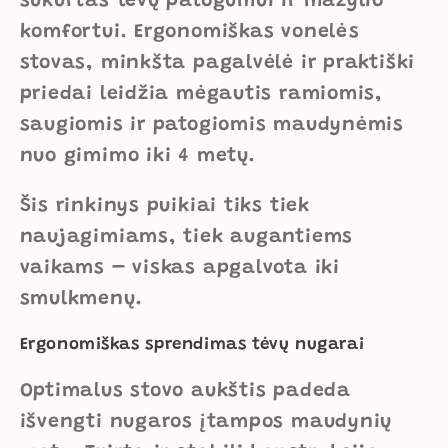
sukurtas tėvų patogumui ir mažylio
komfortui. Ergonomiškas vonelės
stovas, minkšta pagalvėlė ir praktiški
priedai leidžia mėgautis ramiomis,
saugiomis ir patogiomis maudynėmis
nuo gimimo iki 4 metų.
Šis rinkinys puikiai tiks tiek
naujagimiams, tiek augantiems
vaikams – viskas apgalvota iki
smulkmenų.
Ergonomiškas sprendimas tėvų nugarai
Optimalus stovo aukštis padeda
išvengti nugaros įtampos maudynių