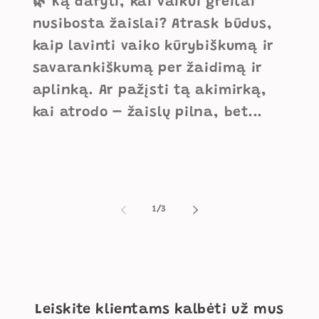
🌿 Ką daryti, kai vaikui greitai
nusibosta žaislai? Atrask būdus,
kaip lavinti vaiko kūrybiškumą ir
savarankiškumą per žaidimą ir
aplinką. Ar pažįsti tą akimirką,
kai atrodo – žaislų pilna, bet...
iš
1
/
3
Leiskite klientams kalbėti už mus