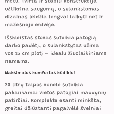
metu. Tvirta ir stabili konstrukcija
užtikrina saugumą, o sulankstomas
dizainas leidžia lengvai laikyti net ir
mažesnėje erdvėje.
Išskleistas stovas suteikia patogią
darbo padėtį, o sulankstytas užima
vos 15 cm plotį – idealu šiuolaikiniams
namams.
Maksimalus komfortas kūdikiui
30 litrų talpos vonelė suteikia
pakankamai vietos patogiai maudynių
patirčiai. Komplekte esanti minkšta,
greitai džiūstanti pagalvėlė švelniai