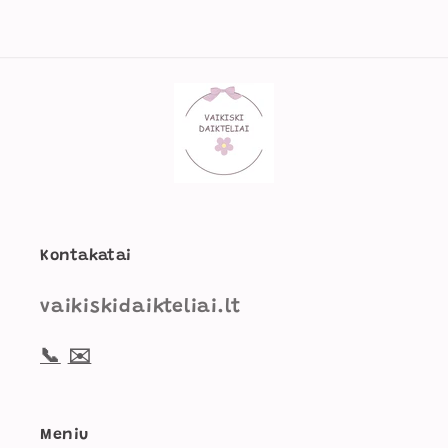
Kontakatai
vaikiskidaikteliai.lt
📞
✉️
Meniu