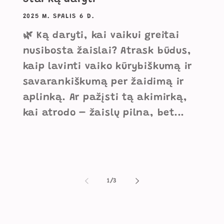
2025 M. SPALIS 6 D.
🌿 Ką daryti, kai vaikui greitai
nusibosta žaislai? Atrask būdus,
kaip lavinti vaiko kūrybiškumą ir
savarankiškumą per žaidimą ir
aplinką. Ar pažįsti tą akimirką,
kai atrodo – žaislų pilna, bet...
iš
1
/
3