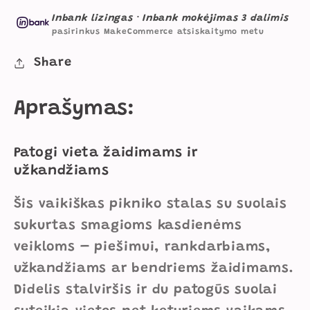
4
4
Inbank lizingas
·
Inbank mokėjimas 3 dalimis
Vaikams
Vaikams
pasirinkus MakeCommerce atsiskaitymo metu
kiekį
kiekį
Share
Aprašymas:
Patogi vieta žaidimams ir
užkandžiams
Šis vaikiškas pikniko stalas su suolais
sukurtas smagioms kasdienėms
veikloms – piešimui, rankdarbiams,
užkandžiams ar bendriems žaidimams.
Didelis stalviršis ir du patogūs suolai