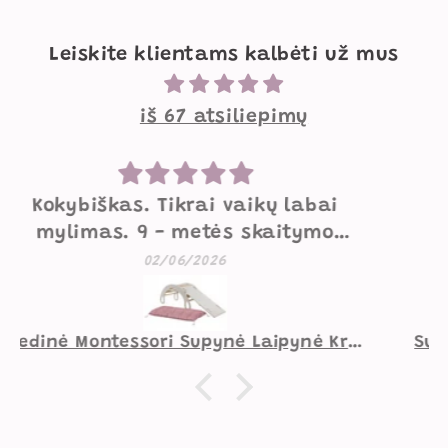
Leiskite klientams kalbėti už mus
iš 67 atsiliepimų
Mielos supynės
Labai mielos, gražios, geros
kokybės supynės. Mažesniam
07/05/2026
vaikui norėtųsi pakietinimo
užpakaliui, didesniam viskas
gerai.
Supynė Vaiko Kambariui Zuikutis Smėlio Spalvos