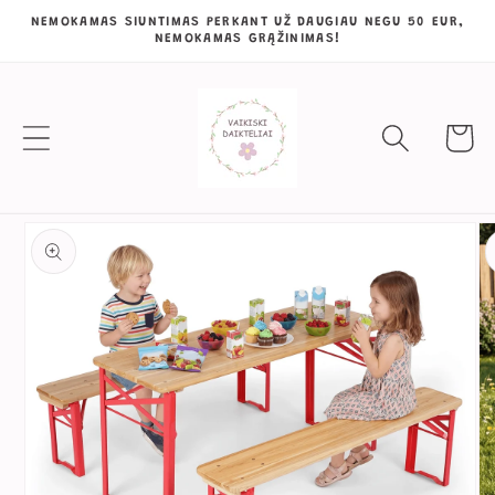
Eiti į
NEMOKAMAS SIUNTIMAS PERKANT UŽ DAUGIAU NEGU 50 EUR,
NEMOKAMAS GRĄŽINIMAS!
turinį
Krepšeli
Pereiti prie
informacijos
apie gaminį