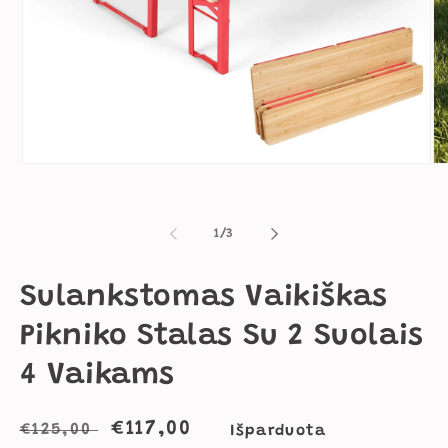
Atidaryti
Ati
mediją
me
1
2
modaliniame
mo
lange
la
iš
1
/
3
Sulankstomas Vaikiškas
Pikniko Stalas Su 2 Suolais
4 Vaikams
Įprasta
Išpardavimo
€117,00
€125,00
Išparduota