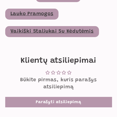
Lauko Pramogos
Vaikiški Staliukai Su Kėdutėmis
Klientų atsiliepimai
Būkite pirmas, kuris parašys
atsiliepimą
Parašyti atsiliepimą