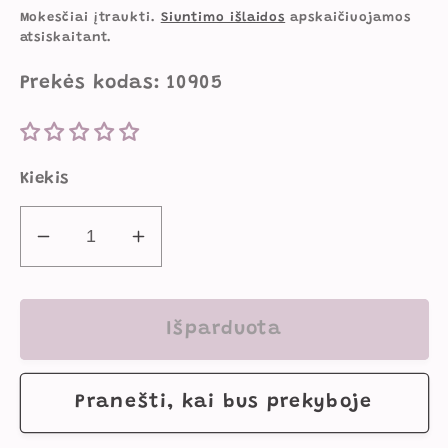
kaina
kaina
Mokesčiai įtraukti.
Siuntimo išlaidos
apskaičiuojamos
atsiskaitant.
Prekės kodas: 10905
Kiekis
Sumažinti
Padidinti
Sulankstomas
Sulankstomas
Vaikiškas
Vaikiškas
Pikniko
Pikniko
Išparduota
Stalas
Stalas
Su
Su
Pranešti, kai bus prekyboje
2
2
Suolais
Suolais