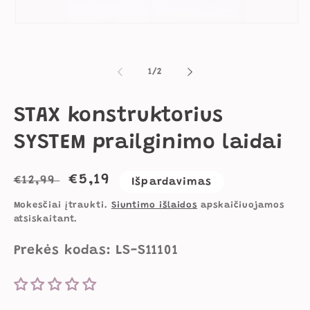
Atidaryti
mediją
1
modaliniame
lange
iš
1
/
2
STAX konstruktorius
SYSTEM prailginimo laidai
Įprasta
Išpardavimo
€5,19
€12,99
Išpardavimas
kaina
kaina
Mokesčiai įtraukti.
Siuntimo išlaidos
apskaičiuojamos
atsiskaitant.
Prekės kodas: LS-S11101