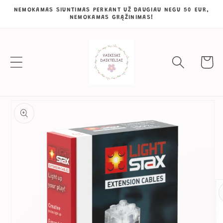
Eiti į
NEMOKAMAS SIUNTIMAS PERKANT UŽ DAUGIAU NEGU 50 EUR,
NEMOKAMAS GRĄŽINIMAS!
turinį
Krepšeli
Pereiti prie
informacijos
apie gaminį