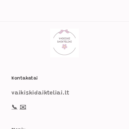
Kontakatai
vaikiskidaikteliai.lt
📞
✉️