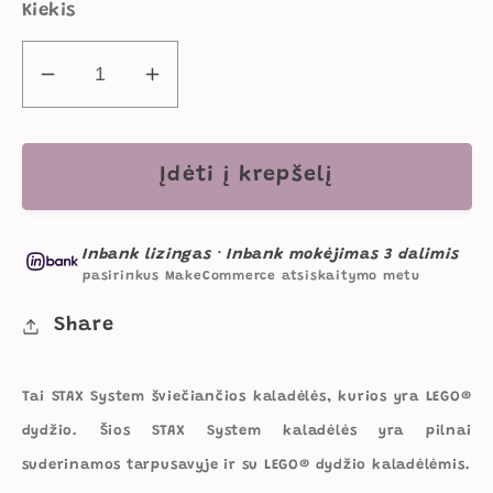
Kiekis
Sumažinti
Padidinti
STAX
STAX
konstruktorius
konstruktorius
SYSTEM
SYSTEM
Įdėti į krepšelį
prailginimo
prailginimo
laidai
laidai
Inbank lizingas
·
Inbank mokėjimas 3 dalimis
kiekį
kiekį
pasirinkus MakeCommerce atsiskaitymo metu
Share
Tai STAX System šviečiančios kaladėlės, kurios yra LEGO®
dydžio. Šios STAX System kaladėlės yra pilnai
suderinamos tarpusavyje ir su LEGO® dydžio kaladėlėmis.