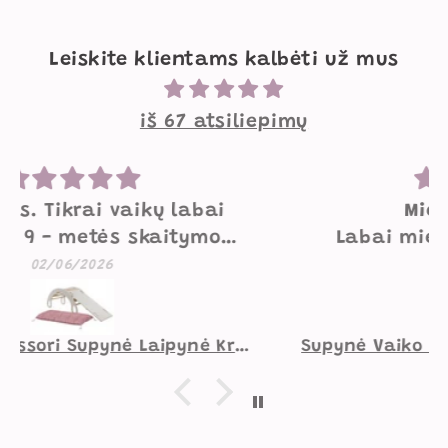
Leiskite klientams kalbėti už mus
iš 67 atsiliepimų
Mielos supynės
Labai mielos, gražios, geros
kokybės supynės. Mažesniam
07/05/2026
vaikui norėtųsi pakietinimo
užpakaliui, didesniam viskas
gerai.
Supynė Vaiko Kambariui Zuikutis Smėlio Spalvos