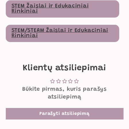
STEM Žaislai ir Edukaciniai
Rinkiniai
STEM/STEAM Žaislai ir Edukaciniai
Rinkiniai
Klientų atsiliepimai
Būkite pirmas, kuris parašys
atsiliepimą
Parašyti atsiliepimą