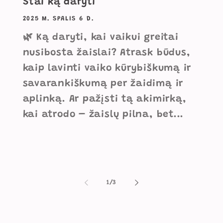
Štai ką daryti
2025 M. SPALIS 6 D.
🌿 Ką daryti, kai vaikui greitai
nusibosta žaislai? Atrask būdus,
kaip lavinti vaiko kūrybiškumą ir
savarankiškumą per žaidimą ir
aplinką. Ar pažįsti tą akimirką,
kai atrodo – žaislų pilna, bet...
iš
1
/
3