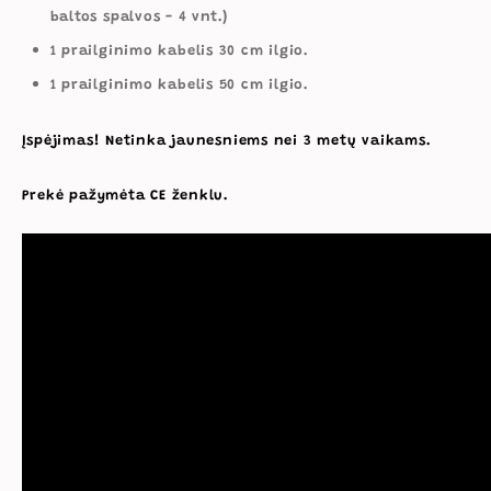
baltos spalvos - 4 vnt.)
1 prailginimo kabelis 30 cm ilgio.
1 prailginimo kabelis 50 cm ilgio.
Įspėjimas! Netinka jaunesniems nei 3 metų vaikams.
Prekė pažymėta CE ženklu.