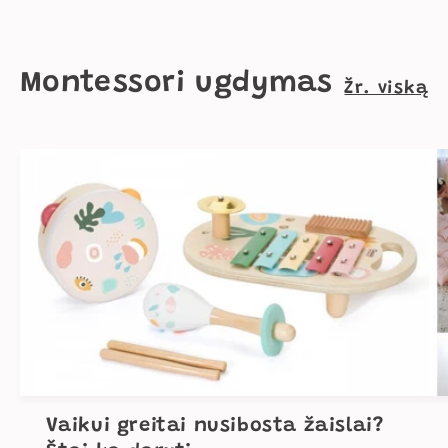
Montessori ugdymas
Žr. viską
Vaikui greitai nusibosta žaislai?