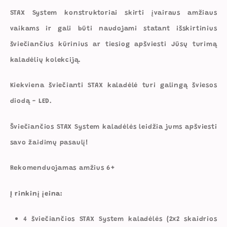
STAX System konstruktoriai skirti įvairaus amžiaus
vaikams ir gali būti naudojami statant išskirtinius
šviečiančius kūrinius ar tiesiog apšviesti Jūsų turimą
kaladėlių kolekciją.
Kiekviena šviečianti STAX kaladėlė turi galingą šviesos
diodą - LED.
Šviečiančios STAX System kaladėlės leidžia jums apšviesti
savo žaidimų pasaulį!
Rekomenduojamas amžius 6+
Į rinkinį įeina:
4 šviečiančios STAX System kaladėlės (2x2 skaidrios