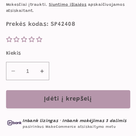
kaina
Mokesčiai įtraukti.
Siuntimo išlaidos
apskaičiuojamos
atsiskaitant.
Prekės kodas: SP42408
Kiekis
Sumažinti
Padidinti
Spalvinimo
Spalvinimo
kilimėlis
kilimėlis
VIENARAGIAI
VIENARAGIAI
Įdėti į krepšelį
kiekį
kiekį
Inbank lizingas
·
Inbank mokėjimas 3 dalimis
pasirinkus MakeCommerce atsiskaitymo metu