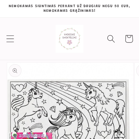
Eiti į
NEMOKAMAS SIUNTIMAS PERKANT UŽ DAUGIAU NEGU 50 EUR,
NEMOKAMAS GRĄŽINIMAS!
turinį
Krepšeli
Pereiti prie
informacijos
apie gaminį