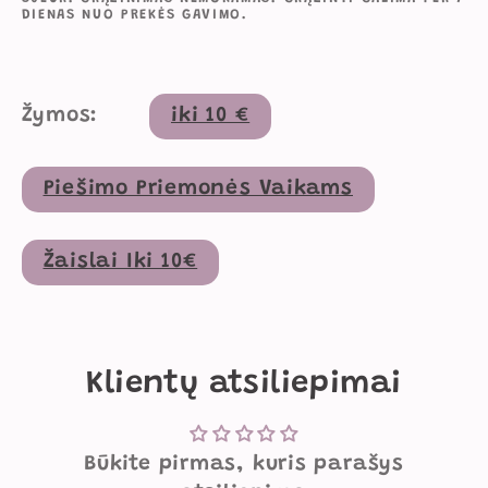
DIENAS NUO PREKĖS GAVIMO.
Žymos:
iki 10 €
Piešimo Priemonės Vaikams
Žaislai Iki 10€
Klientų atsiliepimai
Būkite pirmas, kuris parašys