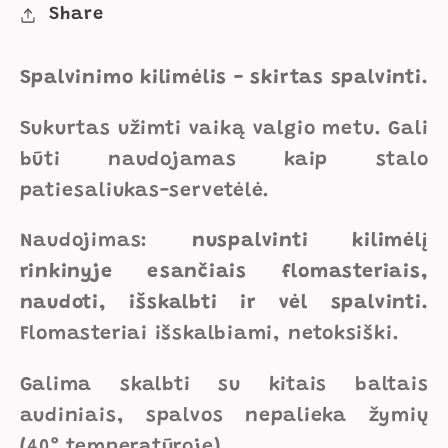
Share
Spalvinimo kilimėlis - skirtas spalvinti.
Sukurtas užimti vaiką valgio metu. Gali
būti naudojamas kaip stalo
patiesaliukas-servetėlė.
Naudojimas:
nuspalvinti kilimėlį
rinkinyje esančiais flomasteriais,
naudoti, išskalbti ir vėl spalvinti.
Flomasteriai išskalbiami, netoksiški.
Galima skalbti su kitais baltais
audiniais, spalvos nepalieka žymių
(40° temperatūroje).