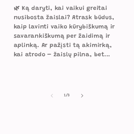
🌿 Ką daryti, kai vaikui greitai
nusibosta žaislai? Atrask būdus,
kaip lavinti vaiko kūrybiškumą ir
savarankiškumą per žaidimą ir
aplinką. Ar pažįsti tą akimirką,
kai atrodo – žaislų pilna, bet...
iš
1
/
3