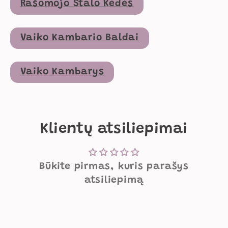
Rašomojo Stalo Kėdės
Vaiko Kambario Baldai
Vaiko Kambarys
Klientų atsiliepimai
Būkite pirmas, kuris parašys
atsiliepimą