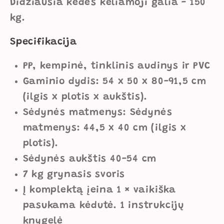
Didžiausia kėdės keliamoji galia - 150
kg.
Specifikacija
PP, kempinė, tinklinis audinys ir PVC
Gaminio dydis: 54 x 50 x 80-91,5 cm
(ilgis x plotis x aukštis).
Sėdynės matmenys: Sėdynės
matmenys: 44,5 x 40 cm (ilgis x
plotis).
Sėdynės aukštis 40-54 cm
7 kg grynasis svoris
Į komplektą įeina 1 × vaikiška
pasukama kėdutė. 1 instrukcijų
knygelė