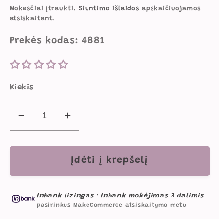
kaina
kaina
Mokesčiai įtraukti.
Siuntimo išlaidos
apskaičiuojamos
atsiskaitant.
Prekės kodas: 4881
Kiekis
Sumažinti
Padidinti
Reguliuojamo
Reguliuojamo
Aukščio
Aukščio
Vaikiška
Vaikiška
Įdėti į krepšelį
Rašomojo
Rašomojo
Stalo
Stalo
Inbank lizingas
·
Inbank mokėjimas 3 dalimis
Kėdė
Kėdė
pasirinkus MakeCommerce atsiskaitymo metu
Alyvinės
Alyvinės