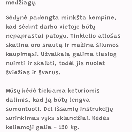
medžiagų.
Sėdynė padengta minkšta kempine,
kad sėdint darbo vietoje būtų
nepaprastai patogu. Tinklelio atlošas
skatina oro srautą ir mažina šilumos
kaupimąsi. Užvalkalą galima tiesiog
nuimti ir skalbti, todėl jis nuolat
šviežias ir švarus.
Mūsų kėdė tiekiama keturiomis
dalimis, kad ją būtų lengva
sumontuoti. Dėl išsamių instrukcijų
surinkimas vyks sklandžiai. Kėdės
keliamoji galia - 150 kg.