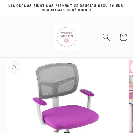
Eiti į
NEMOKAMAS SIUNTIMAS PERKANT UŽ DAUGIAU NEGU 50 EUR,
NEMOKAMAS GRĄŽINIMAS!
turinį
Krepšeli
Pereiti prie
informacijos
apie gaminį