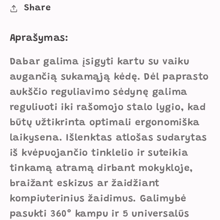
Spalvos
Spalvos
Share
kiekį
kiekį
Aprašymas:
Dabar galima įsigyti kartu su vaiku
augančią sukamąją kėdę. Dėl paprasto
aukščio reguliavimo sėdynę galima
reguliuoti iki rašomojo stalo lygio, kad
būtų užtikrinta optimali ergonomiška
laikysena. Išlenktas atlošas sudarytas
iš kvėpuojančio tinklelio ir suteikia
tinkamą atramą dirbant mokykloje,
braižant eskizus ar žaidžiant
kompiuterinius žaidimus. Galimybė
pasukti 360° kampu ir 5 universalūs