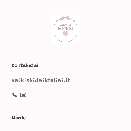
Kontakatai
vaikiskidaikteliai.lt
📞
✉️
Meniu