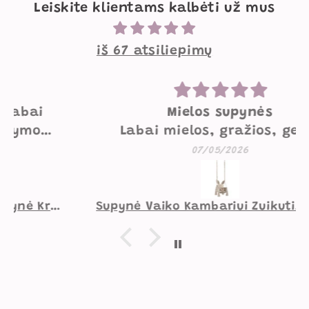
Leiskite klientams kalbėti už mus
iš 67 atsiliepimų
Mielos supynės
Labai mielos, gražios, geros
kokybės supynės. Mažesniam
07/05/2026
vaikui norėtųsi pakietinimo
užpakaliui, didesniam viskas
gerai.
Supynė Vaiko Kambariui Zuikutis Smėlio Spalvos