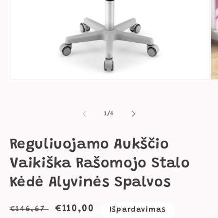
Atidaryti
Ati
mediją
me
1
2
modaliniame
mo
lange
la
iš
1
/
4
Reguliuojamo Aukščio
Vaikiška Rašomojo Stalo
Kėdė Alyvinės Spalvos
Įprasta
Išpardavimo
€110,00
€146,67
Išpardavimas