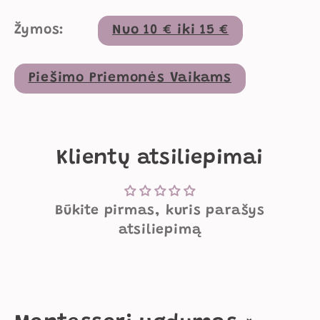
Žymos:
Nuo 10 € iki 15 €
Piešimo Priemonės Vaikams
Klientų atsiliepimai
Būkite pirmas, kuris parašys
atsiliepimą