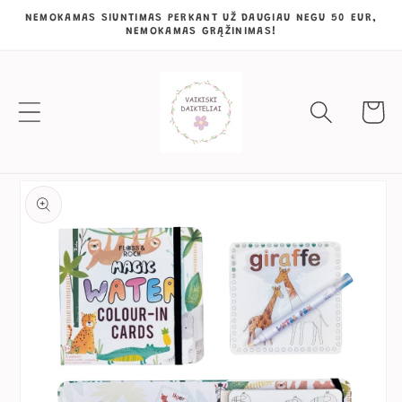
Eiti į
NEMOKAMAS SIUNTIMAS PERKANT UŽ DAUGIAU NEGU 50 EUR,
NEMOKAMAS GRĄŽINIMAS!
turinį
Krepšeli
Pereiti prie
informacijos
apie gaminį