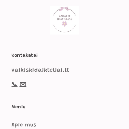
Kontakatai
vaikiskidaikteliai.lt
📞
✉️
Meniu
Apie mus