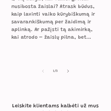
nusibosta žaislai? Atrask būdus,
kaip lavinti vaiko kūrybiškumą ir
savarankiškumą per žaidimą ir
aplinką. Ar pažįsti tą akimirką,
kai atrodo – žaislų pilna, bet...
iš
1
/
3
Leiskite klientams kalbėti už mus