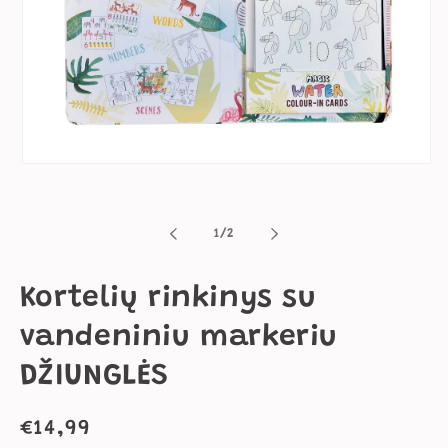
Atidaryti
mediją
1
modaliniame
lange
iš
1
/
2
Kortelių rinkinys su
vandeniniu markeriu
DŽIUNGLĖS
Įprasta
€14,99