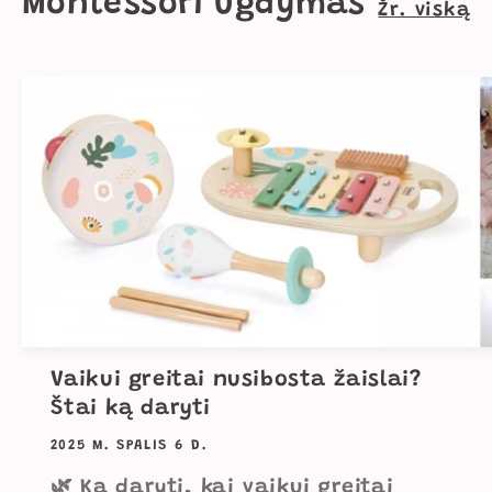
Montessori ugdymas
Žr. viską
Vaikui greitai nusibosta žaislai?
Štai ką daryti
2025 M. SPALIS 6 D.
🌿 Ką daryti, kai vaikui greitai