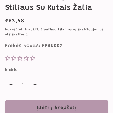
Stiliaus Su Kutais Žalia
Įprasta
€63,68
kaina
Mokesčiai įtraukti.
Siuntimo išlaidos
apskaičiuojamos
atsiskaitant.
Prekės kodas: PPHU007
Kiekis
Sumažinti
Padidinti
Supynė
Supynė
&quot;Kokonas&quot;
&quot;Kokonas&quot;
Tinka
Tinka
Įdėti į krepšelį