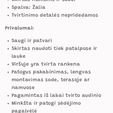
Spalva: Žalia
Tvirtinimo detalės nepridedamos
Privalumai:
Saugi ir patvari
Skirtas naudoti tiek patalpose ir
lauke
Viršuje yra tvirta rankena
Patogus pakabinimas, l
engvas
montavimas sode, terasoje ar
namuose
Pagamintas iš labai tvirto audinio
Minkšta ir patogi sėdėjimo
pagalvėlė