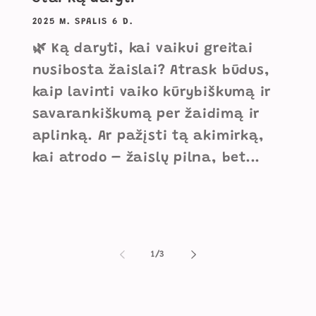
2025 M. SPALIS 6 D.
🌿 Ką daryti, kai vaikui greitai
nusibosta žaislai? Atrask būdus,
kaip lavinti vaiko kūrybiškumą ir
savarankiškumą per žaidimą ir
aplinką. Ar pažįsti tą akimirką,
kai atrodo – žaislų pilna, bet...
iš
1
/
3