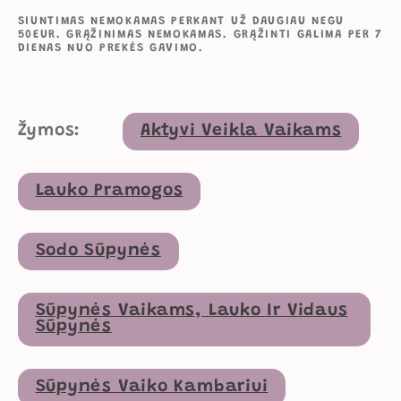
SIUNTIMAS NEMOKAMAS PERKANT UŽ DAUGIAU NEGU
50EUR. GRĄŽINIMAS NEMOKAMAS. GRĄŽINTI GALIMA PER 7
DIENAS NUO PREKĖS GAVIMO.
Žymos:
Aktyvi Veikla Vaikams
Lauko Pramogos
Sodo Sūpynės
Sūpynės Vaikams, Lauko Ir Vidaus
Sūpynės
Sūpynės Vaiko Kambariui