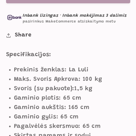
Lauke
Lauke
ir
ir
Inbank lizingas
·
Inbank mokėjimas 3 dalimis
Namie,
Namie,
pasirinkus MakeCommerce atsiskaitymo metu
Boho
Boho
Stiliaus
Stiliaus
Share
Su
Su
Kutais
Kutais
Specifikacijos:
Žalia
Žalia
kiekį
kiekį
Prekinis ženklas: La Luli
Maks. Svoris Apkrova: 100 kg
Svoris (su pakuote):1,5 kg
Gaminio plotis: 65 cm
Gaminio aukštis: 165 cm
Gaminio gylis: 65 cm
Pagalvėlės skersmuo: 65 cm
Skirtas namams ir sodui