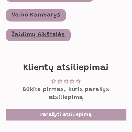
Vaiko Kambarys
Žaidimų Aikštelės
Klientų atsiliepimai
Būkite pirmas, kuris parašys
atsiliepimą
Parašyti atsiliepimą