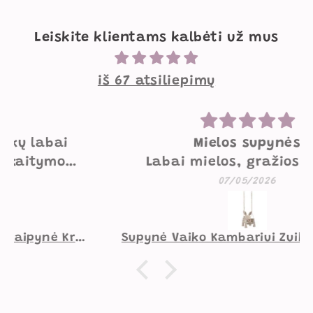
Leiskite klientams kalbėti už mus
iš 67 atsiliepimų
Mielos supynės
Labai mielos, gražios, geros
kokybės supynės. Mažesniam
07/05/2026
vaikui norėtųsi pakietinimo
užpakaliui, didesniam viskas
gerai.
Supynė Vaiko Kambariui Zuikutis Smėlio Spalvos