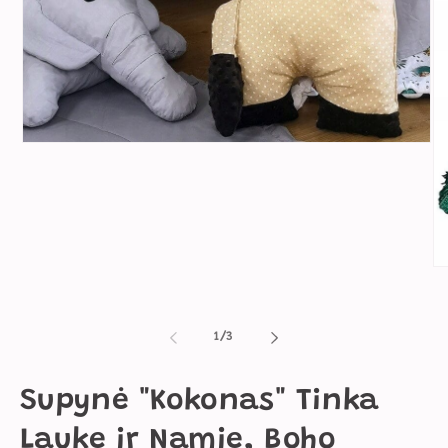
Atidaryti
mediją
1
modaliniame
lange
Ati
me
2
mo
la
iš
1
/
3
Supynė "Kokonas" Tinka
Lauke ir Namie, Boho