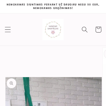
Eiti į
NEMOKAMAS SIUNTIMAS PERKANT UŽ DAUGIAU NEGU 50 EUR,
NEMOKAMAS GRĄŽINIMAS!
turinį
Krepšeli
Pereiti prie
informacijos
apie gaminį