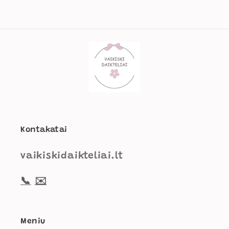
Kontakatai
vaikiskidaikteliai.lt
📞
✉️
Meniu