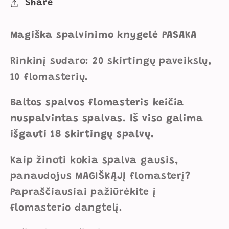
Share
Magiška spalvinimo knygelė PASAKA
Rinkinį sudaro: 20 skirtingų paveikslų,
10 flomasterių.
Baltos spalvos flomasteris keičia
nuspalvintas spalvas. Iš viso galima
išgauti 18 skirtingų spalvų.
Kaip žinoti
kokia spalva gausis,
panaudojus MAGIŠKĄJĮ flomasterį?
Papraščiausiai pažiūrėkite į
flomasterio dangtelį.