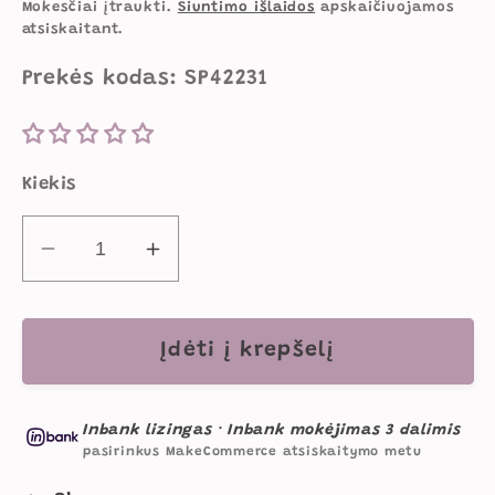
kaina
Mokesčiai įtraukti.
Siuntimo išlaidos
apskaičiuojamos
atsiskaitant.
Prekės kodas: SP42231
Kiekis
Sumažinti
Padidinti
Splat
Splat
Planet
Planet
magiška
magiška
Įdėti į krepšelį
spalvinimo
spalvinimo
knygelė
knygelė
Inbank lizingas
·
Inbank mokėjimas 3 dalimis
PASAKA
PASAKA
pasirinkus MakeCommerce atsiskaitymo metu
kiekį
kiekį