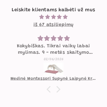
Leiskite klientams kalbėti už mus
iš 67 atsiliepimų
Mielos supynės
Labai mielos, gražios, geros
kokybės supynės. Mažesniam
07/05/2026
vaikui norėtųsi pakietinimo
užpakaliui, didesniam viskas
gerai.
Supynė Vaiko Kambariui Zuikutis Smėlio Spalvos