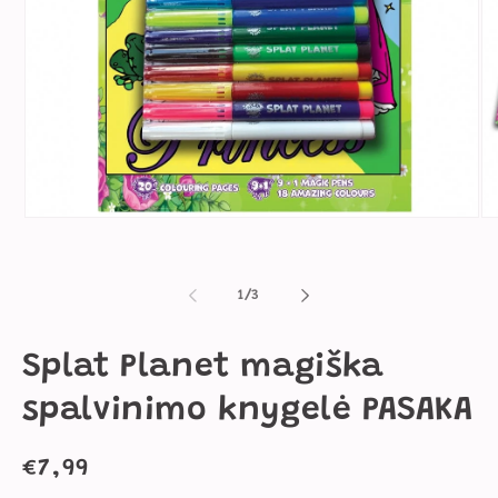
Atidaryti
Ati
mediją
me
1
2
modaliniame
mo
lange
la
iš
1
/
3
Splat Planet magiška
spalvinimo knygelė PASAKA
Įprasta
€7,99