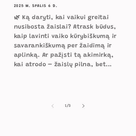
2025 M. SPALIS 6 D.
🌿 Ką daryti, kai vaikui greitai
nusibosta žaislai? Atrask būdus,
kaip lavinti vaiko kūrybiškumą ir
savarankiškumą per žaidimą ir
aplinką. Ar pažįsti tą akimirką,
kai atrodo – žaislų pilna, bet...
iš
1
/
3