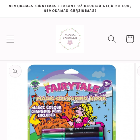
Eiti į
NEMOKAMAS SIUNTIMAS PERKANT UŽ DAUGIAU NEGU 50 EUR,
NEMOKAMAS GRĄŽINIMAS!
turinį
Krepšeli
Pereiti prie
informacijos
apie gaminį