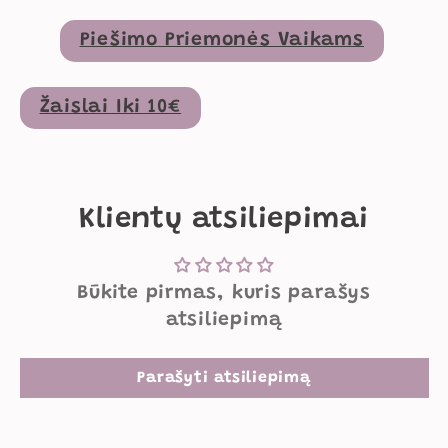
Piešimo Priemonės Vaikams
Žaislai Iki 10€
Klientų atsiliepimai
Būkite pirmas, kuris parašys
atsiliepimą
Parašyti atsiliepimą