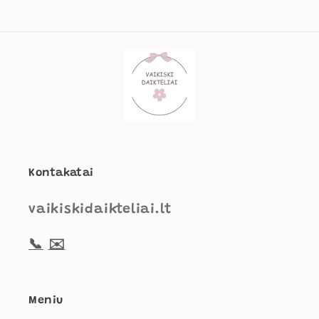
Kontakatai
vaikiskidaikteliai.lt
📞
✉️
Meniu