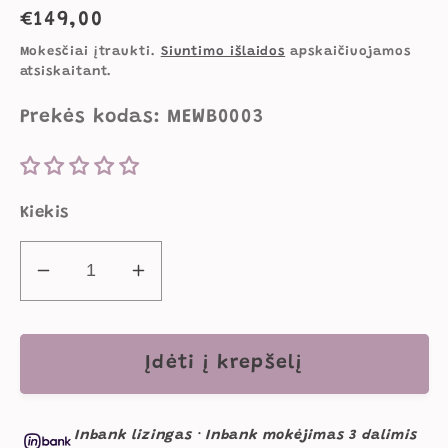
Įprasta
€149,00
kaina
Mokesčiai įtraukti.
Siuntimo išlaidos
apskaičiuojamos
atsiskaitant.
Prekės kodas: MEWB0003
Kiekis
Sumažinti
Padidinti
Foteliukas
Foteliukas
Pufas
Pufas
Vaikams,
Vaikams,
Įdėti į krepšelį
Stačiakampis
Stačiakampis
Karūna,
Karūna,
Inbank lizingas
·
Inbank mokėjimas 3 dalimis
Plytu
Plytu