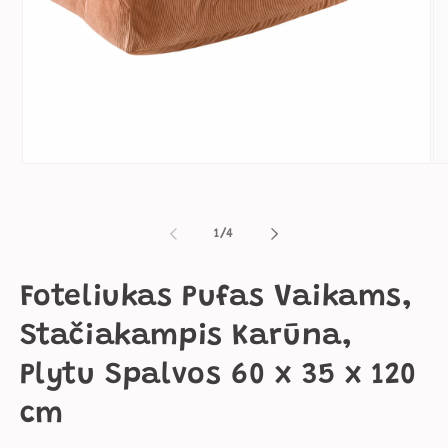
Atidaryti
Ati
mediją
me
1
2
modaliniame
mo
lange
la
iš
1
/
4
Foteliukas Pufas Vaikams,
Stačiakampis Karūna,
Plytu Spalvos 60 x 35 x 120
cm