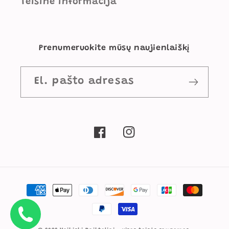
Teisinė informacija
Prenumeruokite mūsų naujienlaiškį
El. pašto adresas
„Facebook“
„Instagram“
Mokėjimo
būdai