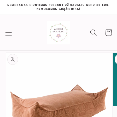
Eiti į
NEMOKAMAS SIUNTIMAS PERKANT UŽ DAUGIAU NEGU 50 EUR,
NEMOKAMAS GRĄŽINIMAS!
turinį
Krepšeli
Pereiti prie
informacijos
apie gaminį