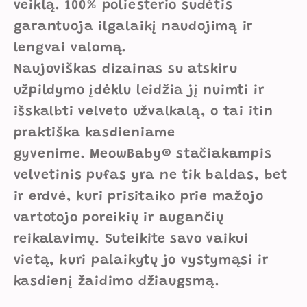
veiklą. 100% poliesterio sudėtis
garantuoja ilgalaikį naudojimą ir
lengvai valomą.
Naujoviškas dizainas su atskiru
užpildymo įdėklu leidžia jį nuimti ir
išskalbti velveto užvalkalą, o tai itin
praktiška kasdieniame
gyvenime. MeowBaby® stačiakampis
velvetinis pufas yra ne tik baldas, bet
ir erdvė, kuri prisitaiko prie mažojo
vartotojo poreikių ir augančių
reikalavimų. Suteikite savo vaikui
vietą, kuri palaikytų jo vystymąsi ir
kasdienį žaidimo džiaugsmą.