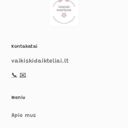
Kontakatai
vaikiskidaikteliai.lt
📞
✉️
Meniu
Apie mus