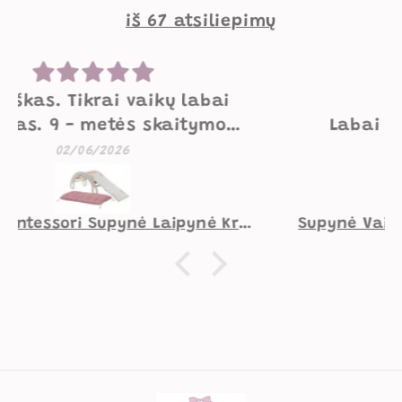
iš 67 atsiliepimų
Mielos supynės
Labai mielos, gražios, geros
kokybės supynės. Mažesniam
07/05/2026
vaikui norėtųsi pakietinimo
užpakaliui, didesniam viskas
gerai.
Supynė Vaiko Kambariui Zuikutis Smėlio Spalvos