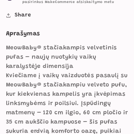
pasirinkus MakeCommerce atsiskaitymo metu
Spalvos
Spalvos
60
60
Share
x
x
35
35
Aprašymas
x
x
120
120
MeowBaby® stačiakampis velvetinis
cm
cm
pufas – naujų nuotykių vaikų
kiekį
kiekį
karalystėje dimensija
Kviečiame į vaikų vaizduotės pasaulį su
MeowBaby® stačiakampiu velveto pufu,
kur kiekvienas kampelis yra įkvėpimas
linksmybėms ir poilsiui. Įspūdingų
matmenų – 120 cm ilgio, 60 cm pločio ir
35 cm aukščio kampuose – šis pufas
sukuria erdvią komforto oazę, puikiai