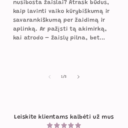
nusibosta žaislai? Atrask būdus,
kaip lavinti vaiko kūrybiškumą ir
savarankiškumą per žaidimą ir
aplinką. Ar pažįsti tą akimirką,
kai atrodo – žaislų pilna, bet...
iš
1
/
3
Leiskite klientams kalbėti už mus