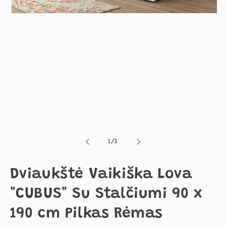
Atidaryti
mediją
1
modaliniame
lange
iš
1
/
3
Dviaukštė Vaikiška Lova
"CUBUS" Su Stalčiumi 90 x
190 cm Pilkas Rėmas