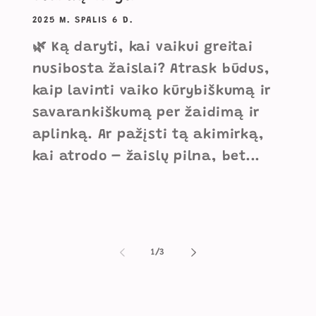
2025 M. SPALIS 6 D.
🌿 Ką daryti, kai vaikui greitai
nusibosta žaislai? Atrask būdus,
kaip lavinti vaiko kūrybiškumą ir
savarankiškumą per žaidimą ir
aplinką. Ar pažįsti tą akimirką,
kai atrodo – žaislų pilna, bet...
iš
1
/
3