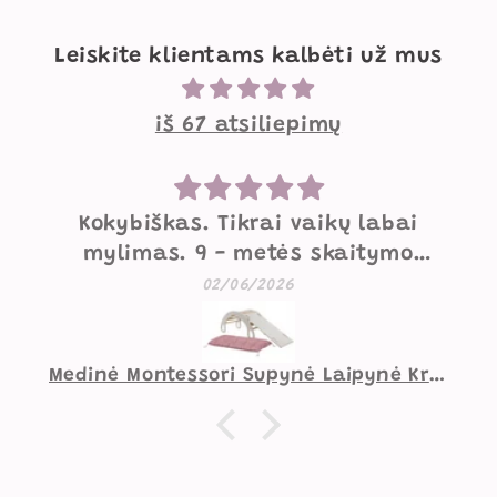
Leiskite klientams kalbėti už mus
iš 67 atsiliepimų
Mielos supynės
Labai mielos, gražios, geros
kokybės supynės. Mažesniam
07/05/2026
vaikui norėtųsi pakietinimo
užpakaliui, didesniam viskas
gerai.
Supynė Vaiko Kambariui Zuikutis Smėlio Spalvos