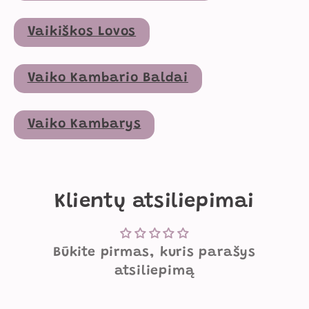
Vaikiškos Lovos
Vaiko Kambario Baldai
Vaiko Kambarys
Klientų atsiliepimai
Būkite pirmas, kuris parašys
atsiliepimą