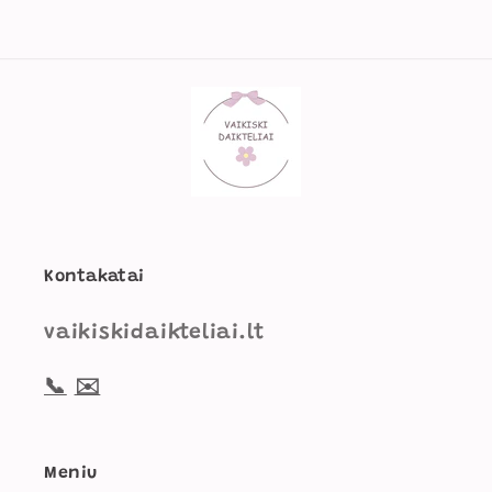
Kontakatai
vaikiskidaikteliai.lt
📞
✉️
Meniu