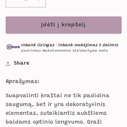
Sumažinti
Padidinti
Dviaukštė
Dviaukštė
Vaikiška
Vaikiška
Lova
Lova
Įdėti į krepšelį
&quot;CUBUS&quot;
&quot;CUBUS&quot;
Su
Su
Inbank lizingas
·
Inbank mokėjimas 3 dalimis
Stalčiumi
Stalčiumi
pasirinkus MakeCommerce atsiskaitymo metu
90
90
x
x
Share
190
190
cm
cm
Aprašymas:
Pilkas
Pilkas
Rėmas
Rėmas
Suapvalinti kraštai ne tik padidina
kiekį
kiekį
saugumą, bet ir yra dekoratyvinis
elementas, suteikiantis aukštiems
baldams optinio lengvumo.
Graži