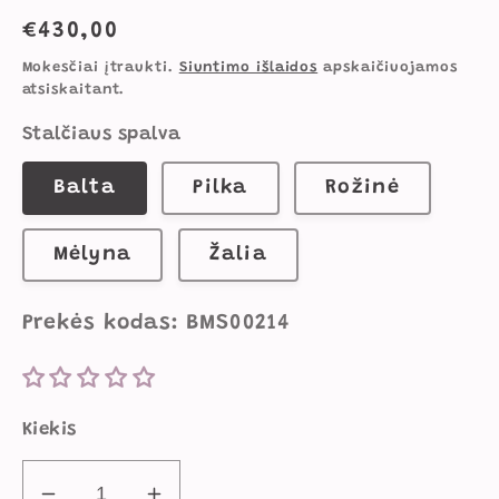
Įprasta
€430,00
kaina
Mokesčiai įtraukti.
Siuntimo išlaidos
apskaičiuojamos
atsiskaitant.
Stalčiaus spalva
Balta
Pilka
Rožinė
Mėlyna
Žalia
Prekės kodas: BMS00214
Kiekis