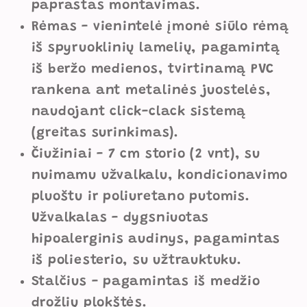
paprastas montavimas.
Rėmas - vienintelė įmonė siūlo rėmą
iš spyruoklinių lamelių, pagamintą
iš beržo medienos, tvirtinamą PVC
rankena ant metalinės juostelės,
naudojant click-clack sistemą
(greitas surinkimas).
Čiužiniai - 7 cm storio (2 vnt), su
nuimamu užvalkalu, kondicionavimo
pluoštu ir poliuretano putomis.
Užvalkalas - dygsniuotas
hipoalerginis audinys, pagamintas
iš poliesterio, su užtrauktuku.
Stalčius - pagamintas iš medžio
drožlių plokštės.