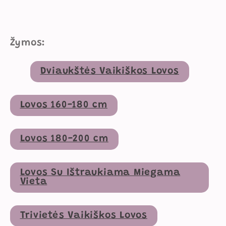
Žymos:
Dviaukštės Vaikiškos Lovos
Lovos 160-180 cm
Lovos 180-200 cm
Lovos Su Ištraukiama Miegama
Vieta
Trivietės Vaikiškos Lovos