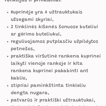
Funkcijos ir privalumai:
Kuprinėje yra 4 užtrauktukais
užsegami skyriai,
2 tinklinės kišenės šonuose buteliui
ar gėrimo buteliukui,
reguliuojamos putplasčiu užpildytos
petnešos,
praktiška viršutinė rankena kuprinei
laikyti vienoje rankoje ir kita
rankena kuprinei pakabinti ant
kablio,
stipriai paminkštinta tinkleliu
dengta nugara,
patvarūs ir praktiški užtrauktukai,