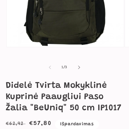
Atidaryti
Ati
mediją
me
1
2
modaliniame
mo
lange
la
iš
1
/
3
Didelė Tvirta Mokyklinė
Kuprinė Paaugliui Paso
Žalia "BeUniq" 50 cm IP1017
Įprasta
Išpardavimo
€57,80
€62,92
Išpardavimas