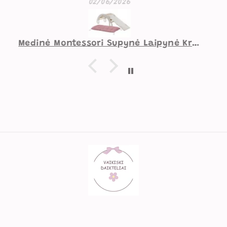
kokybės supynės. Mažesniam
07/05/2026
vaikui norėtųsi pakietinimo
užpakaliui, didesniam viskas
gerai.
Supynė Vaiko Kambariui Zuikutis Smėlio Spalvos