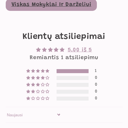
Viskas Mokyklai Ir Darželiui
Klientų atsiliepimai
5.00 iš 5
Remiantis 1 atsiliepimu
1
0
0
0
0
Sort by