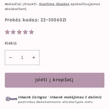
kaina
kaina
Mokesčiai įtraukti.
Siuntimo išlaidos
apskaičiuojamos
atsiskaitant.
Prekės kodas: 22-30060ZI
Kiekis
Sumažinti
Padidinti
Didelė
Didelė
Tvirta
Tvirta
Mokyklinė
Mokyklinė
Įdėti į krepšelį
Kuprinė
Kuprinė
Paaugliui
Paaugliui
Inbank lizingas
·
Inbank mokėjimas 3 dalimis
Paso
Paso
pasirinkus MakeCommerce atsiskaitymo metu
Žalia
Žalia