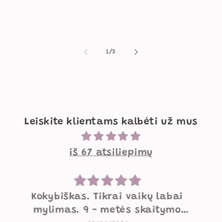
iš
1
/
3
Leiskite klientams kalbėti už mus
iš 67 atsiliepimų
Mielos supynės
Labai mielos, gražios, geros