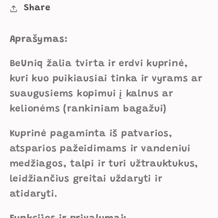
&quot;BeUniq&quot;
&quot;BeUniq&quot;
Share
50
50
cm
cm
Aprašymas:
IP1017
IP1017
kiekį
kiekį
BeUniq žalia tvirta ir erdvi kuprinė,
kuri kuo puikiausiai tinka ir vyrams ar
suaugusiems kopimui į kalnus ar
kelionėms (rankiniam bagažui)
Kuprinė pagaminta iš patvarios,
atsparios pažeidimams ir vandeniui
medžiagos, talpi ir turi užtrauktukus,
leidžiančius greitai uždaryti ir
atidaryti.