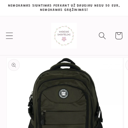
Eiti į
NEMOKAMAS SIUNTIMAS PERKANT UŽ DAUGIAU NEGU 50 EUR,
NEMOKAMAS GRĄŽINIMAS!
turinį
Krepšeli
Pereiti prie
informacijos
apie gaminį